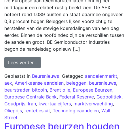
De Europese aandelenmarkten laten richting het
middaguur een relatief rustig beeld zien. De AEX
noteert rond 1.089 punten en staat daarmee ongeveer
0,3 procent hoger. Beleggers lijken voorzichtig te
herstellen van de stevige koersdalingen van een dag
eerder. Binnen de hoofdindex zijn de verschillen tussen
de aandelen groot. BE Semiconductor Industries
begon de handelsdag opnieuw […]
Lees verder…
Geplaatst in
Beursnieuws
Getagged
aandelenmarkt
,
aex
,
Amerikaanse aandelen
,
beleggen
,
beursnieuws
,
beurstrader
,
bitcoin
,
Brent olie
,
Europese Beurzen
,
Europese Centrale Bank
,
Federal Reserve
,
Geopolitiek
,
Goudprijs
,
Iran
,
kwartaalcijfers
,
marktverwachting
,
Olieprijs
,
rentebesluit
,
Technologieaandelen
,
Wall
Street
Europese beurzen houden