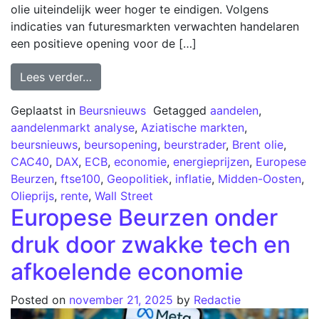
olie uiteindelijk weer hoger te eindigen. Volgens
indicaties van futuresmarkten verwachten handelaren
een positieve opening voor de […]
Lees verder…
Geplaatst in
Beursnieuws
Getagged
aandelen
,
aandelenmarkt analyse
,
Aziatische markten
,
beursnieuws
,
beursopening
,
beurstrader
,
Brent olie
,
CAC40
,
DAX
,
ECB
,
economie
,
energieprijzen
,
Europese
Beurzen
,
ftse100
,
Geopolitiek
,
inflatie
,
Midden-Oosten
,
Olieprijs
,
rente
,
Wall Street
Europese Beurzen onder
druk door zwakke tech en
afkoelende economie
Posted on
november 21, 2025
by
Redactie