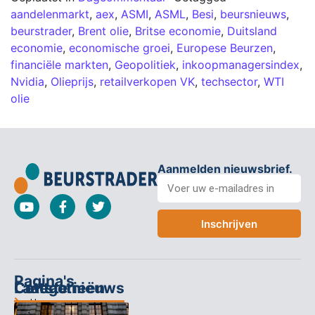
aandelenmarkt
,
aex
,
ASMI
,
ASML
,
Besi
,
beursnieuws
,
beurstrader
,
Brent olie
,
Britse economie
,
Duitsland
economie
,
economische groei
,
Europese Beurzen
,
financiële markten
,
Geopolitiek
,
inkoopmanagersindex
,
Nvidia
,
Olieprijs
,
retailverkopen VK
,
techsector
,
WTI
olie
Aanmelden nieuwsbrief.
Inschrijven
Pagina's
Categorieën
Contact
Laatste nieuws
Home
Columns
Keizersgracht