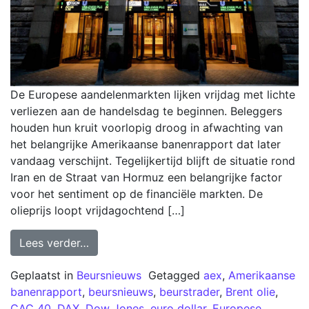
De Europese aandelenmarkten lijken vrijdag met lichte
verliezen aan de handelsdag te beginnen. Beleggers
houden hun kruit voorlopig droog in afwachting van
het belangrijke Amerikaanse banenrapport dat later
vandaag verschijnt. Tegelijkertijd blijft de situatie rond
Iran en de Straat van Hormuz een belangrijke factor
voor het sentiment op de financiële markten. De
olieprijs loopt vrijdagochtend […]
Lees verder…
Geplaatst in
Beursnieuws
Getagged
aex
,
Amerikaanse
banenrapport
,
beursnieuws
,
beurstrader
,
Brent olie
,
CAC 40
,
DAX
,
Dow Jones
,
euro dollar
,
Europese