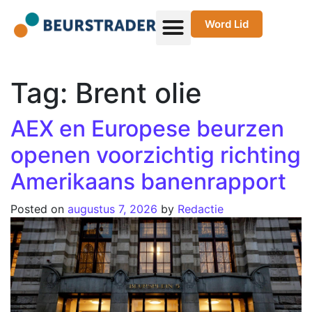
Word Lid
Tag:
Brent olie
AEX en Europese beurzen
openen voorzichtig richting
Amerikaans banenrapport
Posted on
augustus 7, 2026
by
Redactie