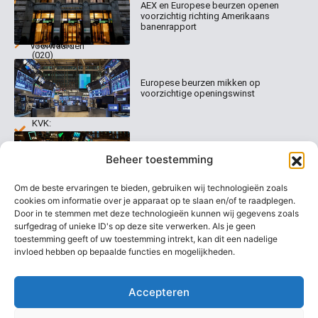
AEX en Europese beurzen openen
Abonnementen
520
Dagcommentaar
voorzichtig richting Amerikaans
1017 EK
Dagcommentaar
banenrapport
Algemene
Amsterdam
Tradealert
voorwaarden
(020)
Organisatie
Disclaimer
231
0020
Contact
Europese beurzen mikken op
Welk
voorzichtige openingswinst
abonnement
info@beurstrader.nl
kiezen
KVK:
99197022
Europese beurzen blijven dicht bij
06-
Beheer toestemming
recordstanden
13885138
Om de beste ervaringen te bieden, gebruiken wij technologieën zoals
cookies om informatie over je apparaat op te slaan en/of te raadplegen.
Door in te stemmen met deze technologieën kunnen wij gegevens zoals
surfgedrag of unieke ID's op deze site verwerken. Als je geen
AEX nadert opnieuw zijn hoogste
niveau ooit
toestemming geeft of uw toestemming intrekt, kan dit een nadelige
invloed hebben op bepaalde functies en mogelijkheden.
Accepteren