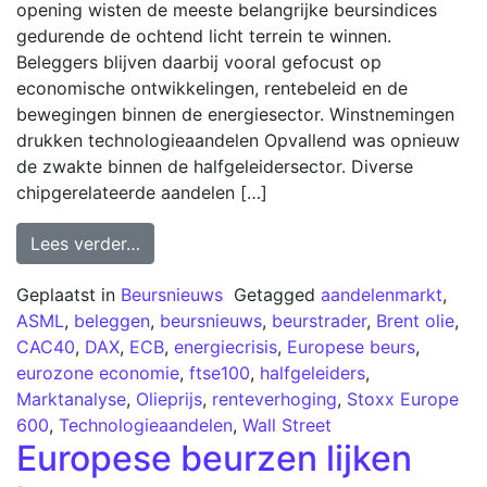
opening wisten de meeste belangrijke beursindices
gedurende de ochtend licht terrein te winnen.
Beleggers blijven daarbij vooral gefocust op
economische ontwikkelingen, rentebeleid en de
bewegingen binnen de energiesector. Winstnemingen
drukken technologieaandelen Opvallend was opnieuw
de zwakte binnen de halfgeleidersector. Diverse
chipgerelateerde aandelen […]
Lees verder…
Geplaatst in
Beursnieuws
Getagged
aandelenmarkt
,
ASML
,
beleggen
,
beursnieuws
,
beurstrader
,
Brent olie
,
CAC40
,
DAX
,
ECB
,
energiecrisis
,
Europese beurs
,
eurozone economie
,
ftse100
,
halfgeleiders
,
Marktanalyse
,
Olieprijs
,
renteverhoging
,
Stoxx Europe
600
,
Technologieaandelen
,
Wall Street
Europese beurzen lijken