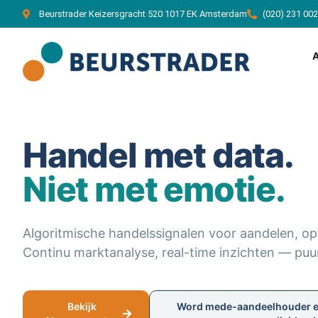
Beurstrader Keizersgracht 520 1017 EK Amsterdam
(020) 231 00
Home
Handel met data.
Niet met emotie.
Algoritmische handelssignalen voor aandelen, opt
Continu marktanalyse, real-time inzichten — puu
Bekijk
Word mede-aandeelhouder en 