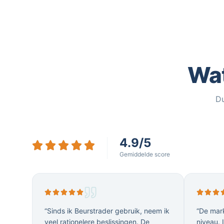
Wat
Du
4.9/5
Gemiddelde score
“Sinds ik Beurstrader gebruik, neem ik
“De mark
veel rationelere beslissingen. De
niveau. 