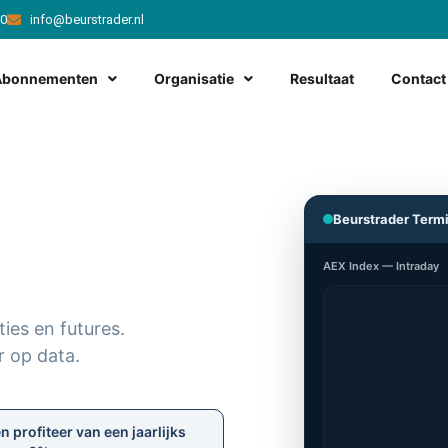
20
info@beurstrader.nl
Abonnementen
Organisatie
Resultaat
Contact
Beurstrader Term
AEX Index — Intraday
ies en futures.
r op data.
profiteer van een jaarlijks