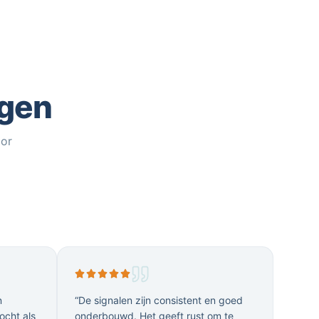
ggen
oor
n
“De signalen zijn consistent en goed
ocht als
onderbouwd. Het geeft rust om te