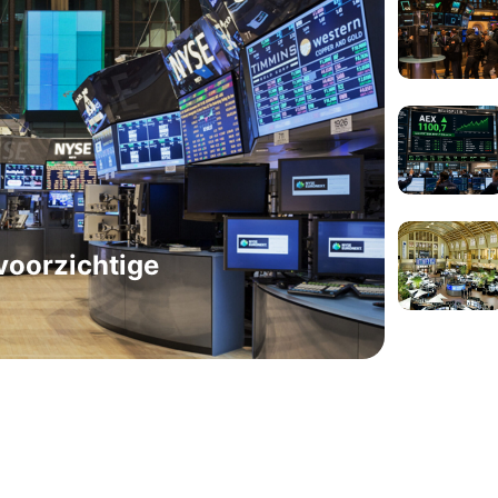
voorzichtige
Beursnie
Europ