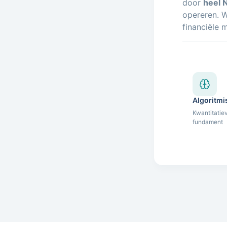
door
heel 
opereren. W
financiële 
Algoritmi
Kwantitatie
fundament