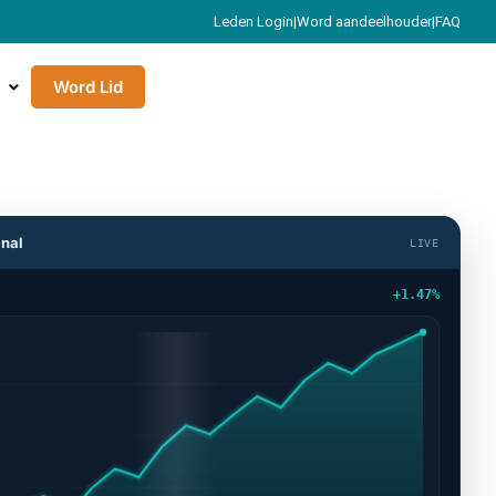
Leden Login
|
Word aandeelhouder
|
FAQ
Word Lid
inal
LIVE
+1.47%