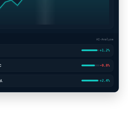
AI-Analyse
x
+1.2%
C
-0.8%
d.
+2.4%