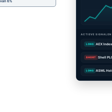
 van 6%
ACTIEVE SIGNALEN
AEX Inde
LONG
Shell PL
SHORT
ASML Hol
LONG