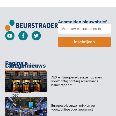
Aanmelden nieuwsbrief.
Inschrijven
Pagina's
Categorieën
Contact
Laatste nieuws
Home
Columns
Keizersgracht
AEX en Europese beurzen openen
Abonnementen
520
Dagcommentaar
voorzichtig richting Amerikaans
1017 EK
Dagcommentaar
banenrapport
Algemene
Amsterdam
Tradealert
voorwaarden
(020)
Organisatie
Disclaimer
231
0020
Contact
Europese beurzen mikken op
Welk
voorzichtige openingswinst
abonnement
info@beurstrader.nl
kiezen