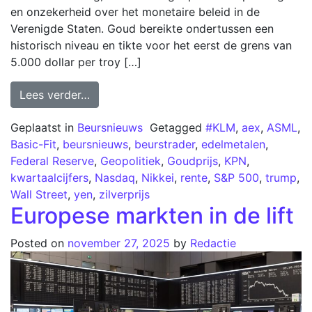
en onzekerheid over het monetaire beleid in de
Verenigde Staten. Goud bereikte ondertussen een
historisch niveau en tikte voor het eerst de grens van
5.000 dollar per troy […]
Lees verder…
Geplaatst in
Beursnieuws
Getagged
#KLM
,
aex
,
ASML
,
Basic-Fit
,
beursnieuws
,
beurstrader
,
edelmetalen
,
Federal Reserve
,
Geopolitiek
,
Goudprijs
,
KPN
,
kwartaalcijfers
,
Nasdaq
,
Nikkei
,
rente
,
S&P 500
,
trump
,
Wall Street
,
yen
,
zilverprijs
Europese markten in de lift
Posted on
november 27, 2025
by
Redactie