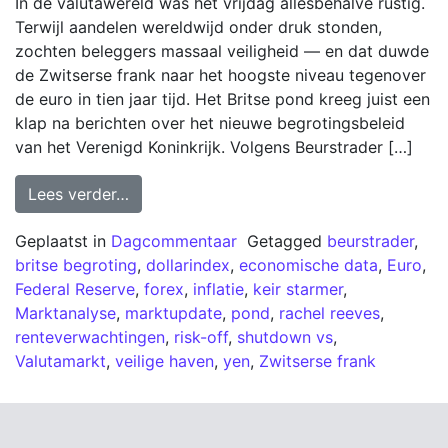
In de valutawereld was het vrijdag allesbehalve rustig.
Terwijl aandelen wereldwijd onder druk stonden,
zochten beleggers massaal veiligheid — en dat duwde
de Zwitserse frank naar het hoogste niveau tegenover
de euro in tien jaar tijd. Het Britse pond kreeg juist een
klap na berichten over het nieuwe begrotingsbeleid
van het Verenigd Koninkrijk. Volgens Beurstrader […]
Lees verder…
Geplaatst in
Dagcommentaar
Getagged
beurstrader
,
britse begroting
,
dollarindex
,
economische data
,
Euro
,
Federal Reserve
,
forex
,
inflatie
,
keir starmer
,
Marktanalyse
,
marktupdate
,
pond
,
rachel reeves
,
renteverwachtingen
,
risk-off
,
shutdown vs
,
Valutamarkt
,
veilige haven
,
yen
,
Zwitserse frank