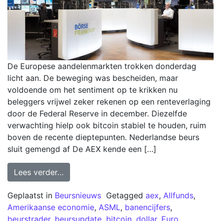
De Europese aandelenmarkten trokken donderdag
licht aan. De beweging was bescheiden, maar
voldoende om het sentiment op te krikken nu
beleggers vrijwel zeker rekenen op een renteverlaging
door de Federal Reserve in december. Diezelfde
verwachting hielp ook bitcoin stabiel te houden, ruim
boven de recente dieptepunten. Nederlandse beurs
sluit gemengd af De AEX kende een […]
Lees verder…
Geplaatst in
Beursnieuws
Getagged
aex
,
Allfunds
,
Amerikaanse economie
,
ASML
,
banencijfers
,
beurstrader
,
beursupdate
,
bitcoin
,
dollar
,
Euro
,