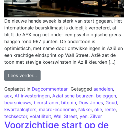
De nieuwe handelsweek is sterk van start gegaan. Het
internationale beursklimaat is duidelijk verbeterd, al
blijft de AEX nog net onder een psychologische grens
hangen rond 997 punten. De ondertoon is
optimistisch, met name door ontwikkelingen in Azië en
een krachtige eindsprint op Wall Street. Azië zet de
toon met stevige koerswinsten In Azië kleurden […]
Lees verder…
Geplaatst in
Dagcommentaar
Getagged
aandelen
,
aex
,
AI-investeringen
,
Aziatische beurzen
,
beleggen
,
beursnieuws
,
beurstrader
,
bitcoin
,
Dow Jones
,
Goud
,
kwartaalcijfers
,
macro-economie
,
Nikkei
,
olie
,
rente
,
techsector
,
volatiliteit
,
Wall Street
,
yen
,
Zilver
Voorzichtige start op de