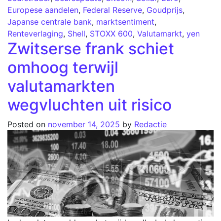
Europese aandelen
,
Federal Reserve
,
Goudprijs
,
Japanse centrale bank
,
marktsentiment
,
Renteverlaging
,
Shell
,
STOXX 600
,
Valutamarkt
,
yen
Zwitserse frank schiet
omhoog terwijl
valutamarkten
wegvluchten uit risico
Posted on
november 14, 2025
by
Redactie