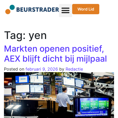
Word Lid
Tag:
yen
Markten openen positief,
AEX blijft dicht bij mijlpaal
Posted on
februari 9, 2026
by
Redactie