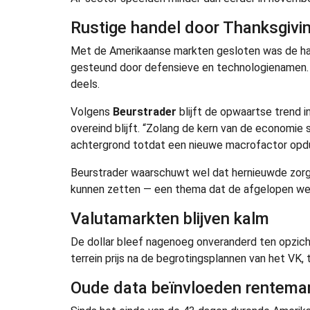
Rustige handel door Thanksgivi
Met de Amerikaanse markten gesloten was de ha
gesteund door defensieve en technologienamen. 
deels.
Volgens
Beurstrader
blijft de opwaartse trend 
overeind blijft. “Zolang de kern van de economie s
achtergrond totdat een nieuwe macrofactor opdu
Beurstrader waarschuwt wel dat hernieuwde zorg
kunnen zetten — een thema dat de afgelopen we
Valutamarkten blijven kalm
De dollar bleef nagenoeg onveranderd ten opzicht
terrein prijs na de begrotingsplannen van het VK,
Oude data beïnvloeden rentemar