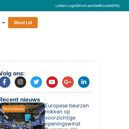
Leden Login
|
Word aandeelhouder
|
FAQ
Word Lid
Volg ons:
Recent nieuws
Europese beurzen
Beursnieuws
mikken op
voorzichtige
openingswinst