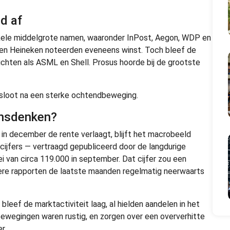
d af
kele middelgrote namen, waaronder InPost, Aegon, WDP en
 en Heineken noteerden eveneens winst. Toch bleef de
ichten als ASML en Shell. Prosus hoorde bij de grootste
fsloot na een sterke ochtendbeweging.
ensdenken?
in december de rente verlaagt, blijft het macrobeeld
ijfers — vertraagd gepubliceerd door de langdurige
van circa 119.000 in september. Dat cijfer zou een
ere rapporten de laatste maanden regelmatig neerwaarts
leef de marktactiviteit laag, al hielden aandelen in het
ewegingen waren rustig, en zorgen over een oververhitte
r.