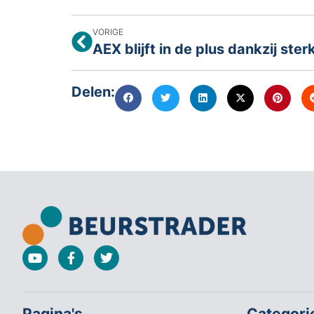
VORIGE
Delen:
Pagina's
Categori