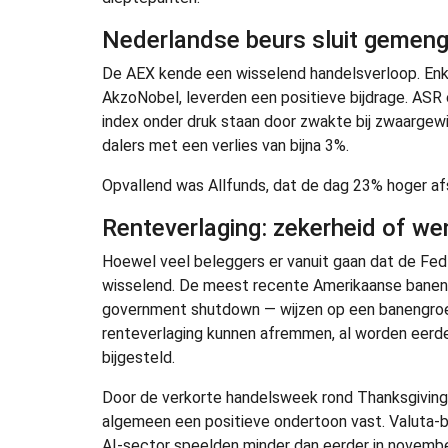
Nederlandse beurs sluit gemeng
De AEX kende een wisselend handelsverloop. En
AkzoNobel, leverden een positieve bijdrage. ASR
index onder druk staan door zwakte bij zwaargew
dalers met een verlies van bijna 3%.
Opvallend was Allfunds, dat de dag 23% hoger a
Renteverlaging: zekerheid of w
Hoewel veel beleggers er vanuit gaan dat de Fed 
wisselend. De meest recente Amerikaanse banenc
government shutdown — wijzen op een banengroei 
renteverlaging kunnen afremmen, al worden eerd
bijgesteld.
Door de verkorte handelsweek rond Thanksgiving b
algemeen een positieve ondertoon vast. Valuta-b
AI-sector speelden minder dan eerder in novembe