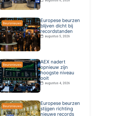
augustus 6, 2026
Europese beurzen
Beursnieuws
blijven dicht bij
recordstanden
augustus 5, 2026
AEX nadert
Beursnieuws
opnieuw zijn
hoogste niveau
ooit
augustus 4, 2026
Europese beurzen
Beursnieuws
stijgen richting
nieuwe records