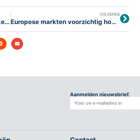
VOLGENDE
AEX blijft in de plus dankzij sterke chipsector
Europese markten voorzichtig hoger van start
Aanmelden nieuwsbrief.
eën
Contact