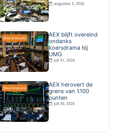
augustus 3, 2026
AEX blijft overeind
Beursnieuws
ondanks
koersdrama bij
UMG
juli 31, 2026
AEX herovert de
Beursnieuws
grens van 1.100
punten
juli 30, 2026