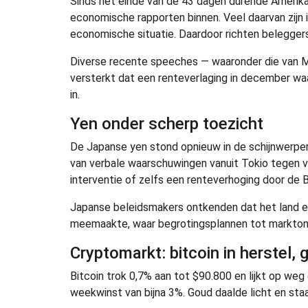
Sinds het einde van de 43 dagen durende Ameri
economische rapporten binnen. Veel daarvan zijn 
economische situatie. Daardoor richten belegger
Diverse recente speeches — waaronder die van Ma
versterkt dat een renteverlaging in december waa
in.
Yen onder scherp toezicht
De Japanse yen stond opnieuw in de schijnwerper
van verbale waarschuwingen vanuit Tokio tegen 
interventie of zelfs een renteverhoging door de B
Japanse beleidsmakers ontkenden dat het land e
meemaakte, waar begrotingsplannen tot marktonr
Cryptomarkt: bitcoin in herstel,
Bitcoin trok 0,7% aan tot $90.800 en lijkt op we
weekwinst van bijna 3%. Goud daalde licht en sta