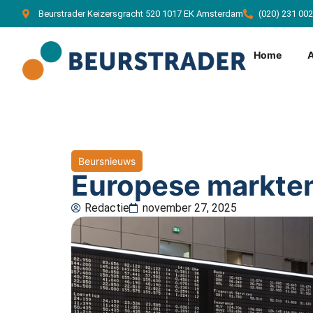
Beurstrader Keizersgracht 520 1017 EK Amsterdam
(020) 231 00
Home
Beursnieuws
Europese markten 
Redactie
november 27, 2025