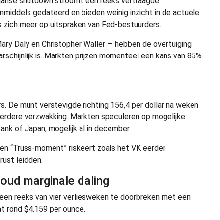
kaanse shutdown stroomt een reeks vertraagde
inmiddels gedateerd en bieden weinig inzicht in de actuele
s zich meer op uitspraken van Fed-bestuurders.
ry Daly en Christopher Waller — hebben de overtuiging
rschijnlijk is. Markten prijzen momenteel een kans van 85%
s. De munt verstevigde richting 156,4 per dollar na weken
verdere verzwakking. Markten speculeren op mogelijke
ank of Japan, mogelijk al in december.
en “Truss-moment” riskeert zoals het VK eerder
ust leidden.
 goud marginale daling
g een reeks van vier verliesweken te doorbreken met een
at rond $4.159 per ounce.