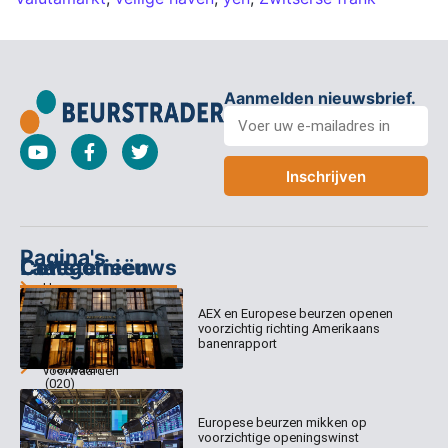
Aanmelden nieuwsbrief.
Inschrijven
Pagina's
Categorieën
Contact
Laatste nieuws
Home
Columns
Keizersgracht
AEX en Europese beurzen openen
Abonnementen
520
Dagcommentaar
voorzichtig richting Amerikaans
1017 EK
Dagcommentaar
banenrapport
Algemene
Amsterdam
Tradealert
voorwaarden
(020)
Organisatie
Disclaimer
231
0020
Contact
Europese beurzen mikken op
Welk
voorzichtige openingswinst
abonnement