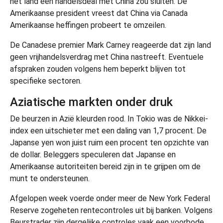
het land een handelsdeal met China zou sluiten. De
Amerikaanse president vreest dat China via Canada
Amerikaanse heffingen probeert te omzeilen.
De Canadese premier Mark Carney reageerde dat zijn land
geen vrijhandelsverdrag met China nastreeft. Eventuele
afspraken zouden volgens hem beperkt blijven tot
specifieke sectoren.
Aziatische markten onder druk
De beurzen in Azië kleurden rood. In Tokio was de Nikkei-
index een uitschieter met een daling van 1,7 procent. De
Japanse yen won juist ruim een procent ten opzichte van
de dollar. Beleggers speculeren dat Japanse en
Amerikaanse autoriteiten bereid zijn in te grijpen om de
munt te ondersteunen.
Afgelopen week voerde onder meer de New York Federal
Reserve zogeheten rentecontroles uit bij banken. Volgens
Beurstrader zijn dergelijke controles vaak een voorbode