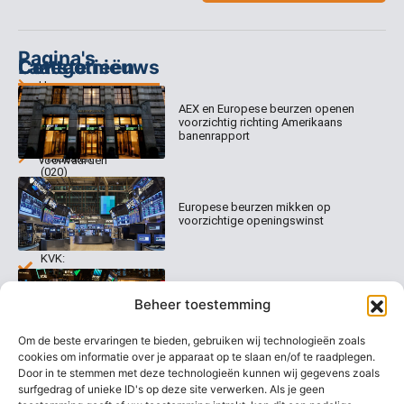
Pagina's
Categorieën
Contact
Laatste nieuws
Home
Columns
Keizersgracht
AEX en Europese beurzen openen
Abonnementen
520
Dagcommentaar
voorzichtig richting Amerikaans
1017 EK
Dagcommentaar
banenrapport
Algemene
Amsterdam
Tradealert
voorwaarden
(020)
Organisatie
Disclaimer
231
0020
Contact
Europese beurzen mikken op
Welk
voorzichtige openingswinst
abonnement
info@beurstrader.nl
kiezen
KVK:
99197022
Europese beurzen blijven dicht bij
06-
Beheer toestemming
recordstanden
13885138
Om de beste ervaringen te bieden, gebruiken wij technologieën zoals
cookies om informatie over je apparaat op te slaan en/of te raadplegen.
Door in te stemmen met deze technologieën kunnen wij gegevens zoals
surfgedrag of unieke ID's op deze site verwerken. Als je geen
AEX nadert opnieuw zijn hoogste
niveau ooit