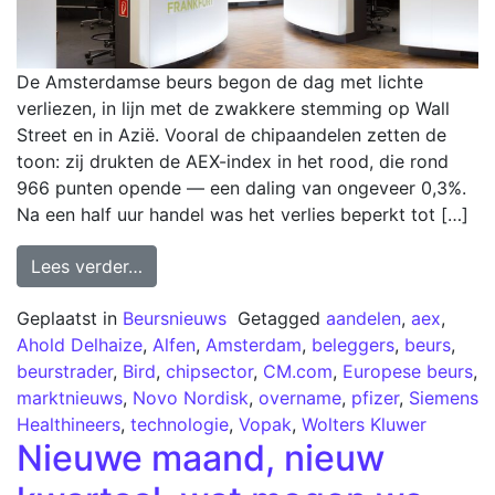
De Amsterdamse beurs begon de dag met lichte
verliezen, in lijn met de zwakkere stemming op Wall
Street en in Azië. Vooral de chipaandelen zetten de
toon: zij drukten de AEX-index in het rood, die rond
966 punten opende — een daling van ongeveer 0,3%.
Na een half uur handel was het verlies beperkt tot […]
Lees verder…
Geplaatst in
Beursnieuws
Getagged
aandelen
,
aex
,
Ahold Delhaize
,
Alfen
,
Amsterdam
,
beleggers
,
beurs
,
beurstrader
,
Bird
,
chipsector
,
CM.com
,
Europese beurs
,
marktnieuws
,
Novo Nordisk
,
overname
,
pfizer
,
Siemens
Healthineers
,
technologie
,
Vopak
,
Wolters Kluwer
Nieuwe maand, nieuw