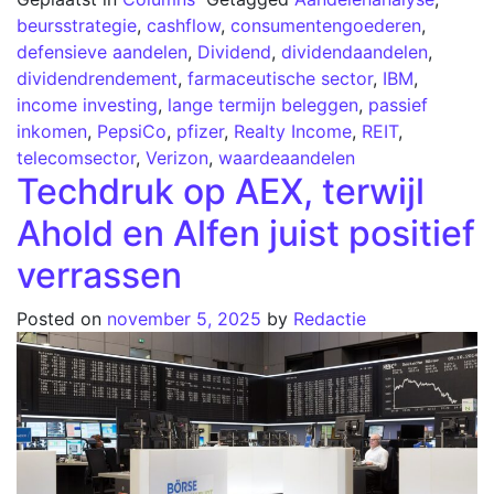
beursstrategie
,
cashflow
,
consumentengoederen
,
defensieve aandelen
,
Dividend
,
dividendaandelen
,
dividendrendement
,
farmaceutische sector
,
IBM
,
income investing
,
lange termijn beleggen
,
passief
inkomen
,
PepsiCo
,
pfizer
,
Realty Income
,
REIT
,
telecomsector
,
Verizon
,
waardeaandelen
Techdruk op AEX, terwijl
Ahold en Alfen juist positief
verrassen
Posted on
november 5, 2025
by
Redactie