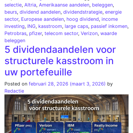
selectie
,
Altria
,
Amerikaanse aandelen
,
beleggen
,
beurs
,
dividend aandelen
,
dividendstrategie
,
energie
sector
,
Europese aandelen
,
hoog dividend
,
income
investing
,
ING
,
kasstroom
,
large caps
,
passief inkomen
,
Petrobras
,
pfizer
,
telecom sector
,
Verizon
,
waarde
beleggen
5 dividendaandelen voor
structurele kasstroom in
uw portefeuille
Posted on
februari 28, 2026
(maart 3, 2026)
by
Redactie