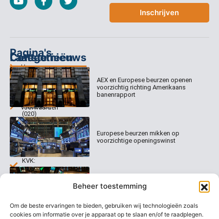
Inschrijven
Pagina's
Categorieën
Contact
Laatste nieuws
Home
Columns
Keizersgracht
AEX en Europese beurzen openen
Abonnementen
520
Dagcommentaar
voorzichtig richting Amerikaans
1017 EK
Dagcommentaar
banenrapport
Algemene
Amsterdam
Tradealert
voorwaarden
(020)
Organisatie
Disclaimer
231
0020
Contact
Europese beurzen mikken op
Welk
voorzichtige openingswinst
abonnement
info@beurstrader.nl
kiezen
KVK:
99197022
Europese beurzen blijven dicht bij
06-
Beheer toestemming
recordstanden
13885138
Om de beste ervaringen te bieden, gebruiken wij technologieën zoals
cookies om informatie over je apparaat op te slaan en/of te raadplegen.