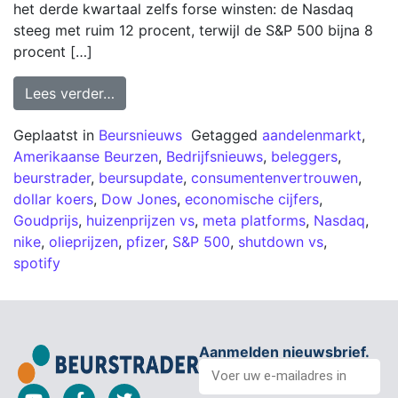
het derde kwartaal zelfs forse winsten: de Nasdaq
steeg met ruim 12 procent, terwijl de S&P 500 bijna 8
procent […]
Lees verder…
Geplaatst in
Beursnieuws
Getagged
aandelenmarkt
,
Amerikaanse Beurzen
,
Bedrijfsnieuws
,
beleggers
,
beurstrader
,
beursupdate
,
consumentenvertrouwen
,
dollar koers
,
Dow Jones
,
economische cijfers
,
Goudprijs
,
huizenprijzen vs
,
meta platforms
,
Nasdaq
,
nike
,
olieprijzen
,
pfizer
,
S&P 500
,
shutdown vs
,
spotify
Aanmelden nieuwsbrief.