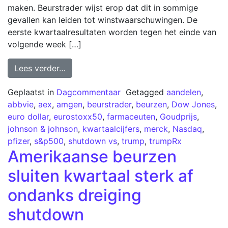
maken. Beurstrader wijst erop dat dit in sommige
gevallen kan leiden tot winstwaarschuwingen. De
eerste kwartaalresultaten worden tegen het einde van
volgende week […]
Lees verder…
Geplaatst in
Dagcommentaar
Getagged
aandelen
,
abbvie
,
aex
,
amgen
,
beurstrader
,
beurzen
,
Dow Jones
,
euro dollar
,
eurostoxx50
,
farmaceuten
,
Goudprijs
,
johnson & johnson
,
kwartaalcijfers
,
merck
,
Nasdaq
,
pfizer
,
s&p500
,
shutdown vs
,
trump
,
trumpRx
Amerikaanse beurzen
sluiten kwartaal sterk af
ondanks dreiging
shutdown