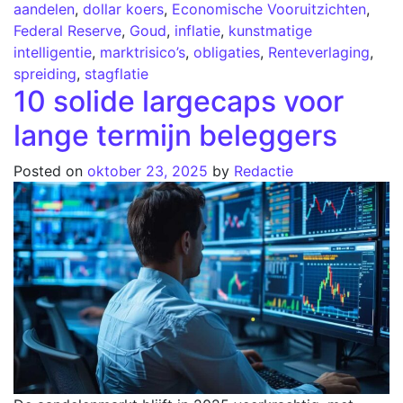
aandelen
,
dollar koers
,
Economische Vooruitzichten
,
Federal Reserve
,
Goud
,
inflatie
,
kunstmatige
intelligentie
,
marktrisico’s
,
obligaties
,
Renteverlaging
,
spreiding
,
stagflatie
10 solide largecaps voor
lange termijn beleggers
Posted on
oktober 23, 2025
by
Redactie