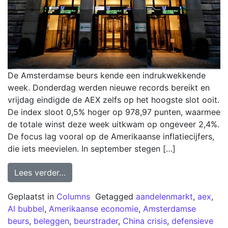
De Amsterdamse beurs kende een indrukwekkende
week. Donderdag werden nieuwe records bereikt en
vrijdag eindigde de AEX zelfs op het hoogste slot ooit.
De index sloot 0,5% hoger op 978,97 punten, waarmee
de totale winst deze week uitkwam op ongeveer 2,4%.
De focus lag vooral op de Amerikaanse inflatiecijfers,
die iets meevielen. In september stegen […]
Lees verder…
Geplaatst in
Columns
Getagged
aandelenmarkt
,
aex
,
AI bubbel
,
Amerikaanse economie
,
Amsterdamse
beurs
,
beleggen
,
beurstrader
,
China crisis
,
defensieve