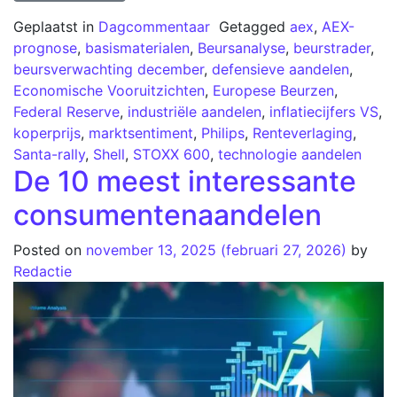
Geplaatst in
Dagcommentaar
Getagged
aex
,
AEX-
prognose
,
basismaterialen
,
Beursanalyse
,
beurstrader
,
beursverwachting december
,
defensieve aandelen
,
Economische Vooruitzichten
,
Europese Beurzen
,
Federal Reserve
,
industriële aandelen
,
inflatiecijfers VS
,
koperprijs
,
marktsentiment
,
Philips
,
Renteverlaging
,
Santa-rally
,
Shell
,
STOXX 600
,
technologie aandelen
De 10 meest interessante
consumentenaandelen
Posted on
november 13, 2025
(februari 27, 2026)
by
Redactie