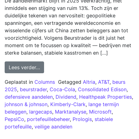
De aandelenmarkt blijft in 2025 veerkrachtig, met
inmiddels een stijging van ruim 13%. Toch zijn er
duidelijke tekenen van nervositeit: geopolitieke
spanningen, een vertragende wereldeconomie en
wisselende cijfers uit China zetten beleggers aan tot
voorzichtigheid. Volgens Beurstrader is dit juist het
moment om te focussen op kwaliteit — bedrijven met
sterke balansen, stabiele kasstromen en […]
Lees verder…
Geplaatst in
Columns
Getagged
Altria
,
AT&T
,
beurs
2025
,
beurstrader
,
Coca-Cola
,
Consolidated Edison
,
defensieve aandelen
,
Dividend
,
Healthpeak Properties
,
johnson & johnson
,
Kimberly-Clark
,
lange termijn
beleggen
,
largecaps
,
Marktanalyse
,
Microsoft
,
PepsiCo
,
portefeuillebeheer
,
Prologis
,
stabiele
portefeuille
,
veilige aandelen