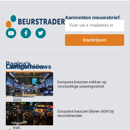
Aanmelden nieuwsbrief.
Inschrijven
Pagina's
Categorieën
Contact
Laatste nieuws
Home
Columns
Keizersgracht
Abonnementen
520
Europese beurzen mikken op
Dagcommentaar
1017 EK
voorzichtige openingswinst
Dagcommentaar
Algemene
Amsterdam
Tradealert
voorwaarden
(020)
Organisatie
Disclaimer
231
0020
Contact
Europese beurzen blijven dicht bij
Welk
recordstanden
abonnement
info@beurstrader.nl
kiezen
KVK: