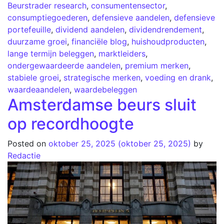
Beurstrader research
,
consumentensector
,
consumptiegoederen
,
defensieve aandelen
,
defensieve
portefeuille
,
dividend aandelen
,
dividendrendement
,
duurzame groei
,
financiële blog
,
huishoudproducten
,
lange termijn beleggen
,
marktleiders
,
ondergewaardeerde aandelen
,
premium merken
,
stabiele groei
,
strategische merken
,
voeding en drank
,
waardeaandelen
,
waardebeleggen
Amsterdamse beurs sluit
op recordhoogte
Posted on
oktober 25, 2025
(oktober 25, 2025)
by
Redactie