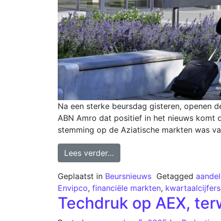
Na een sterke beursdag gisteren, openen d
ABN Amro dat positief in het nieuws komt d
stemming op de Aziatische markten was va
Lees verder…
Geplaatst in
Beursnieuws
Getagged
aandel
Envipco
,
financiële markten
,
kwartaalcijfers
Techdruk op AEX, terwi