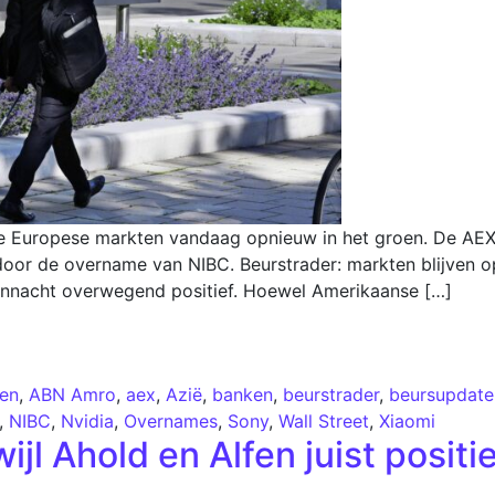
e Europese markten vandaag opnieuw in het groen. De AEX 
oor de overname van NIBC. Beurstrader: markten blijven op
nnacht overwegend positief. Hoewel Amerikaanse […]
en
,
ABN Amro
,
aex
,
Azië
,
banken
,
beurstrader
,
beursupdate
,
NIBC
,
Nvidia
,
Overnames
,
Sony
,
Wall Street
,
Xiaomi
jl Ahold en Alfen juist positi