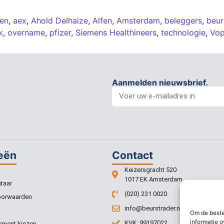
en
,
aex
,
Ahold Delhaize
,
Alfen
,
Amsterdam
,
beleggers
,
beur
k
,
overname
,
pfizer
,
Siemens Healthineers
,
technologie
,
Vo
Aanmelden nieuwsbrief.
eën
Contact
Keizersgracht 520
1017 EK Amsterdam
taar
(020) 231 0020
oorwaarden
info@beurstrader.nl
Om de beste
informatie o
KVK: 99197022
ment kiezen