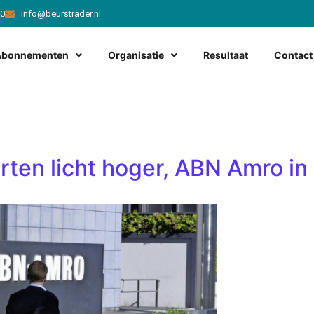
20
info@beurstrader.nl
Abonnementen
Organisatie
Resultaat
Contact
ten licht hoger, ABN Amro in