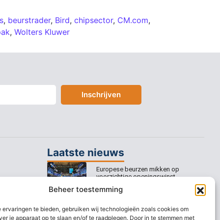
s
,
beurstrader
,
Bird
,
chipsector
,
CM.com
,
pak
,
Wolters Kluwer
Inschrijven
Laatste nieuws
Europese beurzen mikken op
voorzichtige openingswinst
Beheer toestemming
Europese beurzen blijven dicht bij
recordstanden
 ervaringen te bieden, gebruiken wij technologieën zoals cookies om
ver je apparaat op te slaan en/of te raadplegen. Door in te stemmen met