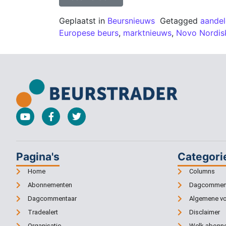
Geplaatst in
Beursnieuws
Getagged
aandel
Europese beurs
,
marktnieuws
,
Novo Nordis
Pagina's
Categori
Home
Columns
Abonnementen
Dagcommen
Dagcommentaar
Algemene v
Tradealert
Disclaimer
Organisatie
Welk abonne