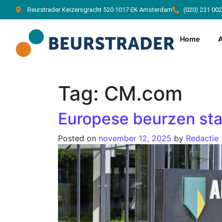
Beurstrader Keizersgracht 520 1017 EK Amsterdam
(020) 231 00
Home
Tag:
CM.com
Europese beurzen star
Posted on
november 12, 2025
by
Redactie