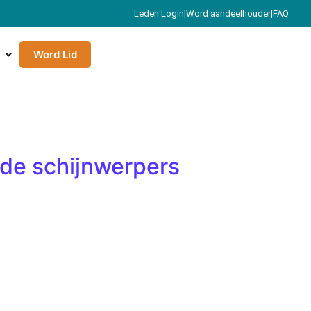
Leden Login
|
Word aandeelhouder
|
FAQ
Word Lid
 de schijnwerpers