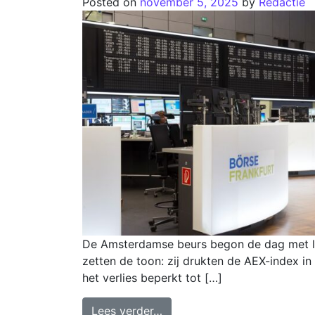
Posted on
november 5, 2025
by
Redactie
De Amsterdamse beurs begon de dag met lich
zetten de toon: zij drukten de AEX-index i
het verlies beperkt tot […]
Lees verder…