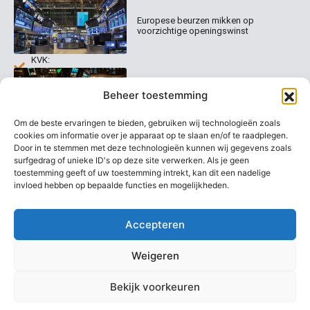
Organisatie
Disclaimer
231
0020
Contact
Europese beurzen mikken op
Welk
voorzichtige openingswinst
abonnement
info@beurstrader.nl
kiezen
KVK:
99197022
Europese beurzen blijven dicht bij
06-
Beheer toestemming
recordstanden
13885138
Om de beste ervaringen te bieden, gebruiken wij technologieën zoals
cookies om informatie over je apparaat op te slaan en/of te raadplegen.
Door in te stemmen met deze technologieën kunnen wij gegevens zoals
surfgedrag of unieke ID's op deze site verwerken. Als je geen
AEX nadert opnieuw zijn hoogste
niveau ooit
toestemming geeft of uw toestemming intrekt, kan dit een nadelige
invloed hebben op bepaalde functies en mogelijkheden.
Accepteren
Weigeren
Bekijk voorkeuren
Copyright @ 2026 Beurstrader. Alle rechten voorbehouden.