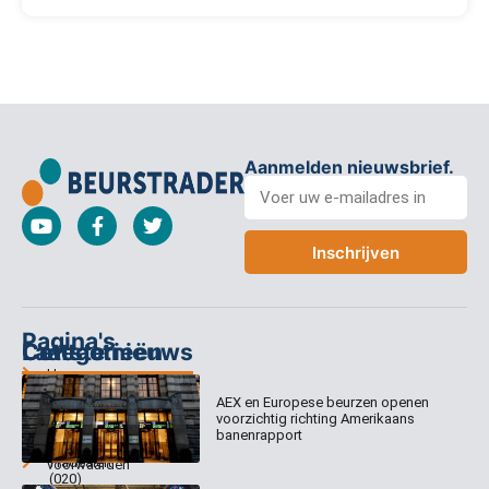
Aanmelden nieuwsbrief.
Inschrijven
Pagina's
Categorieën
Contact
Laatste nieuws
Home
Columns
Keizersgracht
AEX en Europese beurzen openen
Abonnementen
520
Dagcommentaar
voorzichtig richting Amerikaans
1017 EK
Dagcommentaar
banenrapport
Algemene
Amsterdam
Tradealert
voorwaarden
(020)