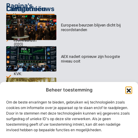
Pagina's
Categorieën
Contact
Laatste nieuws
Home
Columns
Keizersgracht
Abonnementen
520
Europese beurzen blijven dicht bij
Dagcommentaar
1017 EK
recordstanden
Dagcommentaar
Algemene
Amsterdam
Tradealert
voorwaarden
(020)
Organisatie
Disclaimer
231
0020
Contact
AEX nadert opnieuw zijn hoogste
Welk
niveau ooit
abonnement
info@beurstrader.nl
kiezen
KVK:
99197022
Europese beurzen stijgen richting
06-
Beheer toestemming
nieuwe records
13885138
Om de beste ervaringen te bieden, gebruiken wij technologieën zoals
cookies om informatie over je apparaat op te slaan en/of te raadplegen.
Door in te stemmen met deze technologieën kunnen wij gegevens zoals
surfgedrag of unieke ID's op deze site verwerken. Als je geen
AEX blijft overeind ondanks
koersdrama bij UMG
toestemming geeft of uw toestemming intrekt, kan dit een nadelige
invloed hebben op bepaalde functies en mogelijkheden.