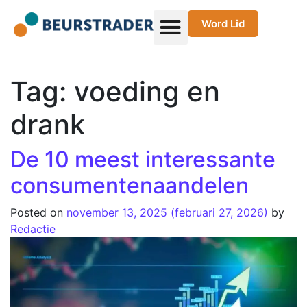
Word Lid
Tag:
voeding en
drank
De 10 meest interessante
consumentenaandelen
Posted on
november 13, 2025
(februari 27, 2026)
by
Redactie