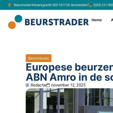
Beurstrader Keizersgracht 520 1017 EK Amsterdam
(020) 231 00
Home
Beursnieuws
Europese beurzen 
ABN Amro in de s
Redactie
november 12, 2025