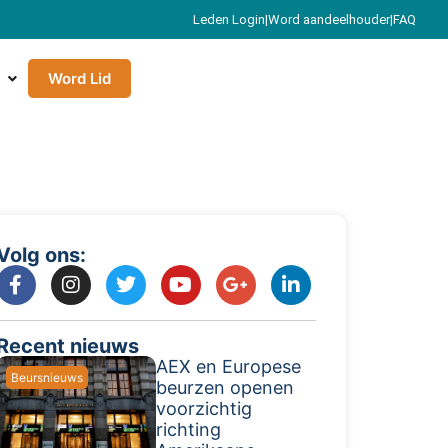
Leden Login
|
Word aandeelhouder
|
FAQ
Word Lid
Volg ons:
Recent nieuws
AEX en Europese
Beursnieuws
beurzen openen
voorzichtig
richting