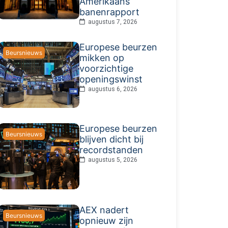
Amerikaans
banenrapport
augustus 7, 2026
Europese beurzen
Beursnieuws
mikken op
voorzichtige
openingswinst
augustus 6, 2026
Europese beurzen
Beursnieuws
blijven dicht bij
recordstanden
augustus 5, 2026
AEX nadert
Beursnieuws
opnieuw zijn