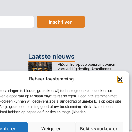
Inschrijven
Laatste nieuws
AEX en Europese beurzen openen
voorzichtig richting Amerikaans
banenrapport
Beheer toestemming
Europese beurzen mikken op
voorzichtige openingswinst
 ervaringen te bieden, gebruiken wij technologieën zoals cookies om
ver je apparaat op te slaan en/of te raadplegen. Door in te stemmen met
Europese beurzen blijven dicht bij
logieën kunnen wij gegevens zoals surfgedrag of unieke ID's op deze site
recordstanden
Als je geen toestemming geeft of uw toestemming intrekt, kan dit een
vloed hebben op bepaalde functies en mogelijkheden.
AEX nadert opnieuw zijn hoogste
niveau ooit
epteren
Weigeren
Bekijk voorkeuren