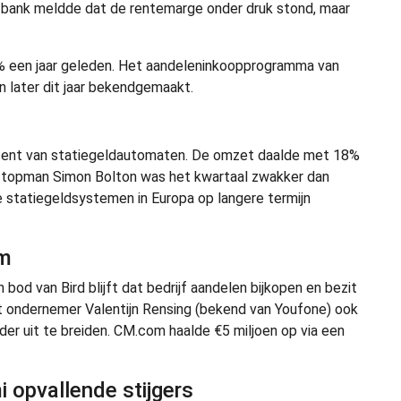
e bank meldde dat de rentemarge onder druk stond, maar
% een jaar geleden. Het aandeleninkoopprogramma van
 later dit jaar bekendgemaakt.
ucent van statiegeldautomaten. De omzet daalde met 18%
ens topman Simon Bolton was het kwartaal zwakker dan
we statiegeldsystemen in Europa op langere termijn
om
bod van Bird blijft dat bedrijf aandelen bijkopen en bezit
ft ondernemer Valentijn Rensing (bekend van Youfone) ook
r uit te breiden. CM.com haalde €5 miljoen op via een
i opvallende stijgers