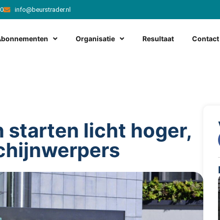
20
info@beurstrader.nl
Abonnementen
Organisatie
Resultaat
Contact
starten licht hoger,
chijnwerpers