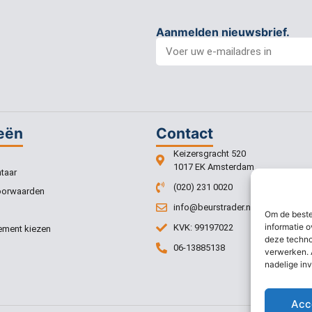
Aanmelden nieuwsbrief.
eën
Contact
Keizersgracht 520
1017 EK Amsterdam
taar
(020) 231 0020
oorwaarden
info@beurstrader.nl
Om de beste
informatie o
KVK: 99197022
ment kiezen
deze techno
06-13885138
verwerken. 
nadelige in
Acc