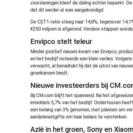
voorzieningen bleef de daling echter beperkt. D
dat dit eerder al was aangekondigd.
De CET1-ratio steeg naar 14,8%, tegenover 14,1
€250 miljoen is afgerond. Verdere stappen worden
Envipco stelt teleur
Minder positief nieuws kwam van Envipco, prod
en het bedrijf noteerde een klein verlies. Volg
verwacht, al benadrukt hij dat de uitrol van nieu
groeikansen biedt.
Nieuwe investeerders bij CM.c
Bij CM.com blijft het spannend. Na het afgewezen 
inmiddels 5,7% van het bedrijf. Ondertussen hee
een belang van 3% genomen, met plannen om verde
aandelenuitgifte om haar balans te versterken.
Azië in het groen, Sony en Xiaom