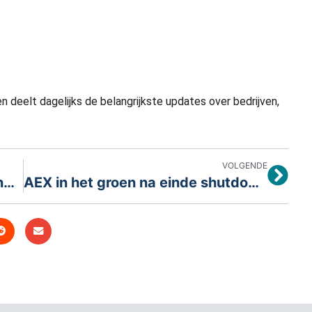
n deelt dagelijks de belangrijkste updates over bedrijven,
VOLGENDE
10 ondergewaardeerde tech-aandelen met flink groeipotentieel
AEX in het groen na einde shutdown