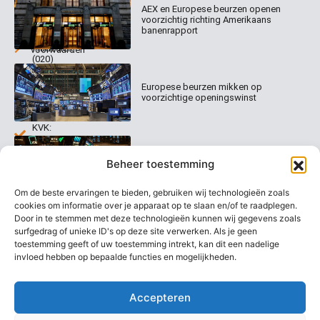
AEX en Europese beurzen openen
Abonnementen
520
Dagcommentaar
voorzichtig richting Amerikaans
1017 EK
Dagcommentaar
banenrapport
Algemene
Amsterdam
Tradealert
voorwaarden
(020)
Organisatie
Disclaimer
231
0020
Contact
Europese beurzen mikken op
Welk
voorzichtige openingswinst
abonnement
info@beurstrader.nl
kiezen
KVK:
99197022
Europese beurzen blijven dicht bij
06-
Beheer toestemming
recordstanden
13885138
Om de beste ervaringen te bieden, gebruiken wij technologieën zoals
cookies om informatie over je apparaat op te slaan en/of te raadplegen.
Door in te stemmen met deze technologieën kunnen wij gegevens zoals
surfgedrag of unieke ID's op deze site verwerken. Als je geen
AEX nadert opnieuw zijn hoogste
niveau ooit
toestemming geeft of uw toestemming intrekt, kan dit een nadelige
invloed hebben op bepaalde functies en mogelijkheden.
Accepteren