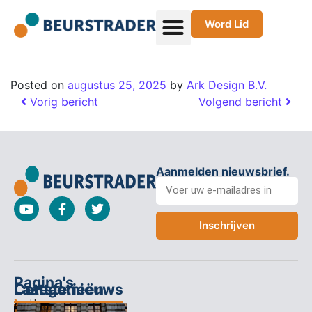
Word Lid
Posted on
augustus 25, 2025
by
Ark Design B.V.
Vorig bericht
Volgend bericht
Aanmelden nieuwsbrief.
Inschrijven
Pagina's
Categorieën
Contact
Laatste nieuws
Home
Columns
Keizersgracht