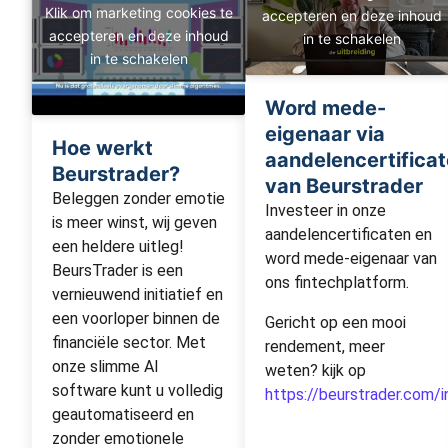
Klik om marketing cookies te
accepteren en deze inhoud
accepteren en deze inhoud
in te schakelen
in te schakelen
Word mede-
eigenaar via
Hoe werkt
aandelencertifica
Beurstrader?
van Beurstrader
Beleggen zonder emotie
Investeer in onze
is meer winst, wij geven
aandelencertificaten en
een heldere uitleg!
word mede-eigenaar van
BeursTrader is een
ons fintechplatform.
vernieuwend initiatief en
een voorloper binnen de
Gericht op een mooi
financiële sector. Met
rendement, meer
onze slimme AI
weten? kijk op
software kunt u volledig
https://beurstrader.com/
geautomatiseerd en
zonder emotionele