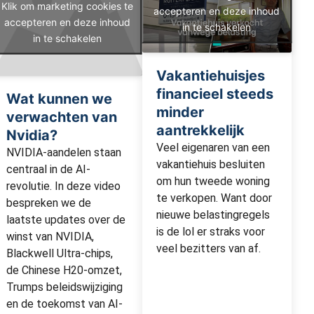
Klik om marketing cookies te
accepteren en deze inhoud
accepteren en deze inhoud
in te schakelen
in te schakelen
Vakantiehuisjes
financieel steeds
Wat kunnen we
minder
verwachten van
aantrekkelijk
Nvidia?
Veel eigenaren van een
NVIDIA-aandelen staan ​​
vakantiehuis besluiten
centraal in de AI-
om hun tweede woning
revolutie. In deze video
te verkopen. Want door
bespreken we de
nieuwe belastingregels
laatste updates over de
is de lol er straks voor
winst van NVIDIA,
veel bezitters van af.
Blackwell Ultra-chips,
de Chinese H20-omzet,
Trumps beleidswijziging
en de toekomst van AI-