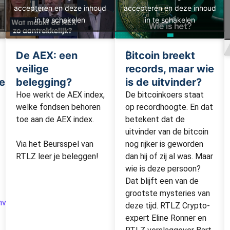
accepteren en deze inhoud
accepteren en deze inhoud
in te schakelen
in te schakelen
De AEX: een
₿itcoin breekt
veilige
records, maar wie
ten
belegging?
is de uitvinder?
Hoe werkt de AEX index,
De bitcoinkoers staat
welke fondsen behoren
op recordhoogte. En dat
toe aan de AEX index.
betekent dat de
uitvinder van de bitcoin
Via het Beursspel van
nog rijker is geworden
RTLZ leer je beleggen!
dan hij of zij al was. Maar
wie is deze persoon?
Dat blijft een van de
grootste mysteries van
investeerders/
deze tijd. RTLZ Crypto-
expert Eline Ronner en