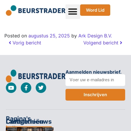
Word Lid
Posted on
augustus 25, 2025
by
Ark Design B.V.
Vorig bericht
Volgend bericht
Aanmelden nieuwsbrief.
Inschrijven
Pagina's
Categorieën
Contact
Laatste nieuws
Home
Columns
Keizersgracht