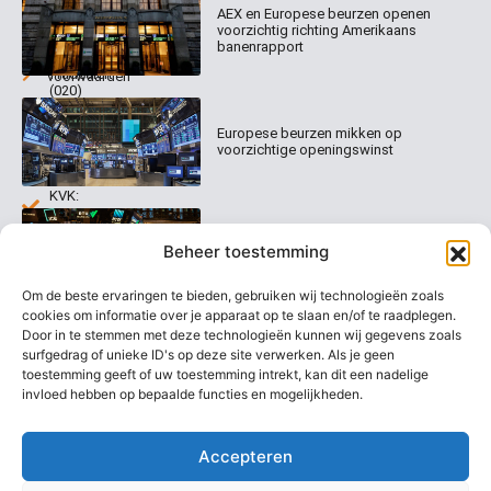
AEX en Europese beurzen openen
Abonnementen
520
Dagcommentaar
voorzichtig richting Amerikaans
1017 EK
Dagcommentaar
banenrapport
Algemene
Amsterdam
Tradealert
voorwaarden
(020)
Organisatie
Disclaimer
231
0020
Contact
Europese beurzen mikken op
Welk
voorzichtige openingswinst
abonnement
info@beurstrader.nl
kiezen
KVK:
99197022
Europese beurzen blijven dicht bij
06-
Beheer toestemming
recordstanden
13885138
Om de beste ervaringen te bieden, gebruiken wij technologieën zoals
cookies om informatie over je apparaat op te slaan en/of te raadplegen.
Door in te stemmen met deze technologieën kunnen wij gegevens zoals
surfgedrag of unieke ID's op deze site verwerken. Als je geen
AEX nadert opnieuw zijn hoogste
niveau ooit
toestemming geeft of uw toestemming intrekt, kan dit een nadelige
invloed hebben op bepaalde functies en mogelijkheden.
Accepteren