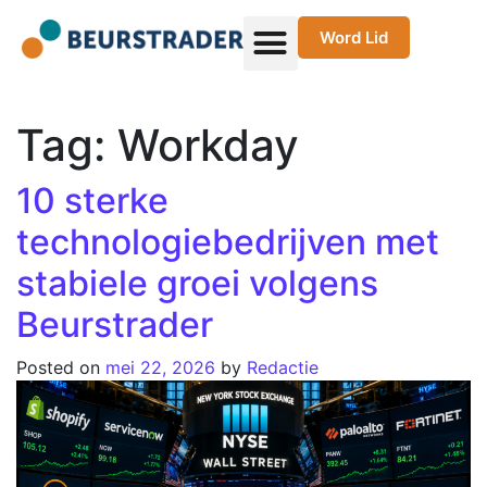
Word Lid
Tag:
Workday
10 sterke
technologiebedrijven met
stabiele groei volgens
Beurstrader
Posted on
mei 22, 2026
by
Redactie