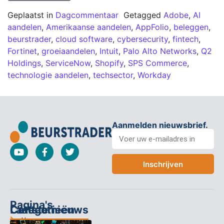
Geplaatst in
Dagcommentaar
Getagged
Adobe
,
AI
aandelen
,
Amerikaanse aandelen
,
AppFolio
,
beleggen
,
beurstrader
,
cloud software
,
cybersecurity
,
fintech
,
Fortinet
,
groeiaandelen
,
Intuit
,
Palo Alto Networks
,
Q2
Holdings
,
ServiceNow
,
Shopify
,
SPS Commerce
,
technologie aandelen
,
techsector
,
Workday
Aanmelden nieuwsbrief.
Inschrijven
Pagina's
Categorieën
Contact
Laatste nieuws
Home