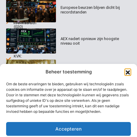
Columns
Keizersgracht
Abonnementen
520
Europese beurzen blijven dicht bij
Dagcommentaar
1017 EK
recordstanden
Dagcommentaar
Algemene
Amsterdam
Tradealert
voorwaarden
(020)
Organisatie
Disclaimer
231
0020
Contact
AEX nadert opnieuw zijn hoogste
Welk
niveau ooit
abonnement
info@beurstrader.nl
kiezen
KVK:
99197022
Europese beurzen stijgen richting
06-
Beheer toestemming
nieuwe records
13885138
Om de beste ervaringen te bieden, gebruiken wij technologieën zoals
cookies om informatie over je apparaat op te slaan en/of te raadplegen.
Door in te stemmen met deze technologieën kunnen wij gegevens zoals
surfgedrag of unieke ID's op deze site verwerken. Als je geen
AEX blijft overeind ondanks
koersdrama bij UMG
toestemming geeft of uw toestemming intrekt, kan dit een nadelige
invloed hebben op bepaalde functies en mogelijkheden.
Accepteren