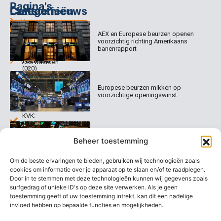
Pagina's
Categorieën
Contact
Laatste nieuws
Home
Columns
Keizersgracht
AEX en Europese beurzen openen
Abonnementen
520
Dagcommentaar
voorzichtig richting Amerikaans
1017 EK
Dagcommentaar
banenrapport
Algemene
Amsterdam
Tradealert
voorwaarden
(020)
Organisatie
Disclaimer
231
0020
Contact
Europese beurzen mikken op
Welk
voorzichtige openingswinst
abonnement
info@beurstrader.nl
kiezen
KVK:
99197022
Europese beurzen blijven dicht bij
06-
Beheer toestemming
recordstanden
13885138
Om de beste ervaringen te bieden, gebruiken wij technologieën zoals
cookies om informatie over je apparaat op te slaan en/of te raadplegen.
Door in te stemmen met deze technologieën kunnen wij gegevens zoals
surfgedrag of unieke ID's op deze site verwerken. Als je geen
AEX nadert opnieuw zijn hoogste
niveau ooit
toestemming geeft of uw toestemming intrekt, kan dit een nadelige
invloed hebben op bepaalde functies en mogelijkheden.