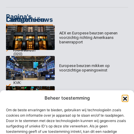
Pagina's
Categorieën
Contact
Laatste nieuws
Home
Columns
Keizersgracht
AEX en Europese beurzen openen
Abonnementen
520
Dagcommentaar
voorzichtig richting Amerikaans
1017 EK
Dagcommentaar
banenrapport
Algemene
Amsterdam
Tradealert
voorwaarden
(020)
Organisatie
Disclaimer
231
0020
Contact
Europese beurzen mikken op
Welk
voorzichtige openingswinst
abonnement
info@beurstrader.nl
kiezen
KVK:
99197022
Europese beurzen blijven dicht bij
06-
Beheer toestemming
recordstanden
13885138
Om de beste ervaringen te bieden, gebruiken wij technologieën zoals
cookies om informatie over je apparaat op te slaan en/of te raadplegen.
Door in te stemmen met deze technologieën kunnen wij gegevens zoals
surfgedrag of unieke ID's op deze site verwerken. Als je geen
AEX nadert opnieuw zijn hoogste
niveau ooit
toestemming geeft of uw toestemming intrekt, kan dit een nadelige