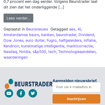
0,7 procent een dag eerder. Volgens Beurstrader laat
dit zien dat het onderliggende […]
Lees verder…
Geplaatst in
Beursnieuws
Getagged
aex
,
AI
,
Amsterdamse beurs
,
banken
,
beurstrader
,
Dividend
,
Dow Jones
,
euro dollar
,
Fugro
,
halfgeleiders
,
inflatie
,
Kendrion
,
kunstmatige intelligentie
,
marktcorrectie
,
Nasdaq
,
Nvidia
,
s&p500
,
tech
,
Technologieaandelen
,
waarderingen
Aanmelden nieuwsbrief.
Inschrijven