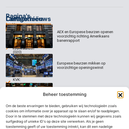
Pagina's
Categorieën
Contact
Laatste nieuws
Home
Columns
Keizersgracht
AEX en Europese beurzen openen
Abonnementen
520
Dagcommentaar
voorzichtig richting Amerikaans
1017 EK
Dagcommentaar
banenrapport
Algemene
Amsterdam
Tradealert
voorwaarden
(020)
Organisatie
Disclaimer
231
0020
Contact
Europese beurzen mikken op
Welk
voorzichtige openingswinst
abonnement
info@beurstrader.nl
kiezen
KVK:
99197022
Europese beurzen blijven dicht bij
06-
Beheer toestemming
recordstanden
13885138
Om de beste ervaringen te bieden, gebruiken wij technologieën zoals
cookies om informatie over je apparaat op te slaan en/of te raadplegen.
Door in te stemmen met deze technologieën kunnen wij gegevens zoals
surfgedrag of unieke ID's op deze site verwerken. Als je geen
AEX nadert opnieuw zijn hoogste
niveau ooit
toestemming geeft of uw toestemming intrekt, kan dit een nadelige