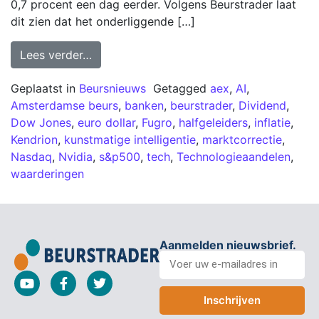
0,7 procent een dag eerder. Volgens Beurstrader laat
dit zien dat het onderliggende […]
Lees verder…
Geplaatst in
Beursnieuws
Getagged
aex
,
AI
,
Amsterdamse beurs
,
banken
,
beurstrader
,
Dividend
,
Dow Jones
,
euro dollar
,
Fugro
,
halfgeleiders
,
inflatie
,
Kendrion
,
kunstmatige intelligentie
,
marktcorrectie
,
Nasdaq
,
Nvidia
,
s&p500
,
tech
,
Technologieaandelen
,
waarderingen
Aanmelden nieuwsbrief.
Inschrijven