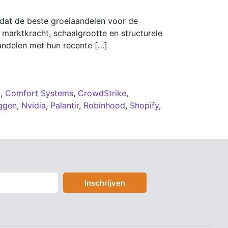
 dat de beste groeiaandelen voor de
 marktkracht, schaalgrootte en structurele
aandelen met hun recente […]
o
,
Comfort Systems
,
CrowdStrike
,
eggen
,
Nvidia
,
Palantir
,
Robinhood
,
Shopify
,
Inschrijven