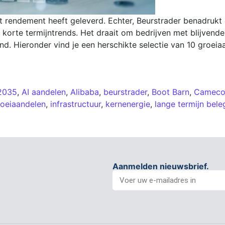
t rendement heeft geleverd. Echter, Beurstrader benadrukt
 korte termijntrends. Het draait om bedrijven met blijvende
nd. Hieronder vind je een herschikte selectie van 10 groei
2035
,
AI aandelen
,
Alibaba
,
beurstrader
,
Boot Barn
,
Camec
roeiaandelen
,
infrastructuur
,
kernenergie
,
lange termijn bel
Aanmelden nieuwsbrief.