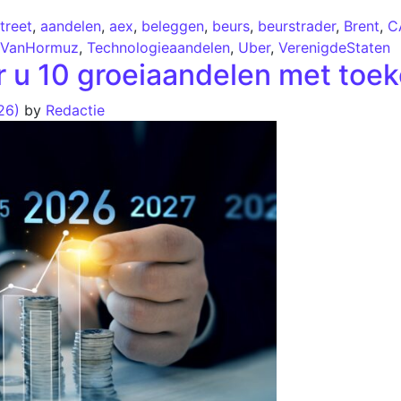
treet
,
aandelen
,
aex
,
beleggen
,
beurs
,
beurstrader
,
Brent
,
C
tVanHormuz
,
Technologieaandelen
,
Uber
,
VerenigdeStaten
r u 10 groeiaandelen met toe
026)
by
Redactie