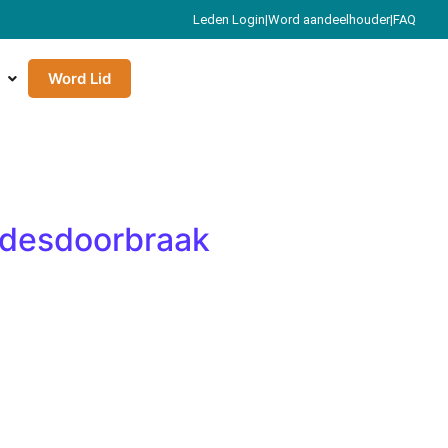
Leden Login
|
Word aandeelhouder
|
FAQ
Word Lid
redesdoorbraak