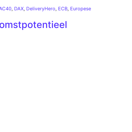
AC40
,
DAX
,
DeliveryHero
,
ECB
,
Europese
komstpotentieel