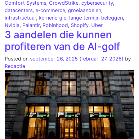
Comfort Systems
,
CrowdStrike
,
cybersecurity
,
datacenters
,
e-commerce
,
groeiaandelen
,
infrastructuur
,
kernenergie
,
lange termijn beleggen
,
Nvidia
,
Palantir
,
Robinhood
,
Shopify
,
Uber
3 aandelen die kunnen
profiteren van de AI-golf
Posted on
september 26, 2025
(februari 27, 2026)
by
Redactie