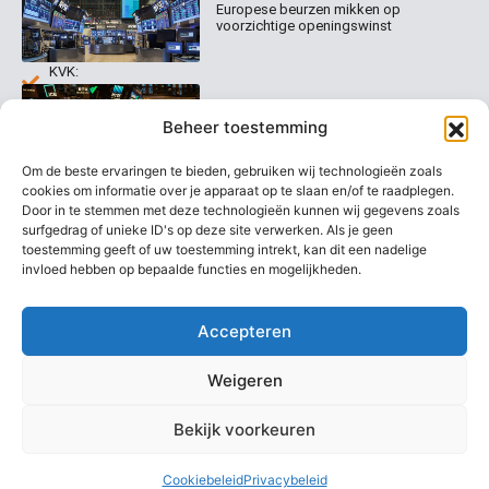
0020
Contact
Europese beurzen mikken op
Welk
voorzichtige openingswinst
abonnement
info@beurstrader.nl
kiezen
KVK:
99197022
Europese beurzen blijven dicht bij
06-
Beheer toestemming
recordstanden
13885138
Om de beste ervaringen te bieden, gebruiken wij technologieën zoals
cookies om informatie over je apparaat op te slaan en/of te raadplegen.
Door in te stemmen met deze technologieën kunnen wij gegevens zoals
surfgedrag of unieke ID's op deze site verwerken. Als je geen
AEX nadert opnieuw zijn hoogste
niveau ooit
toestemming geeft of uw toestemming intrekt, kan dit een nadelige
invloed hebben op bepaalde functies en mogelijkheden.
Accepteren
Weigeren
Bekijk voorkeuren
Copyright @ 2026 Beurstrader. Alle rechten voorbehouden.
Cookiebeleid
Privacybeleid