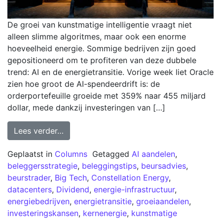
De groei van kunstmatige intelligentie vraagt niet
alleen slimme algoritmes, maar ook een enorme
hoeveelheid energie. Sommige bedrijven zijn goed
gepositioneerd om te profiteren van deze dubbele
trend: AI en de energietransitie. Vorige week liet Oracle
zien hoe groot de AI-spendeerdrift is: de
orderportefeuille groeide met 359% naar 455 miljard
dollar, mede dankzij investeringen van […]
Lees verder…
Geplaatst in
Columns
Getagged
AI aandelen
,
beleggersstrategie
,
beleggingstips
,
beursadvies
,
beurstrader
,
Big Tech
,
Constellation Energy
,
datacenters
,
Dividend
,
energie-infrastructuur
,
energiebedrijven
,
energietransitie
,
groeiaandelen
,
investeringskansen
,
kernenergie
,
kunstmatige