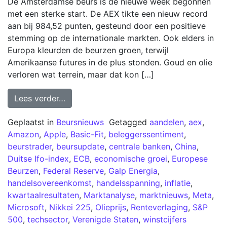
De Amsterdamse beurs is de nieuwe week begonnen
met een sterke start. De AEX tikte een nieuw record
aan bij 984,52 punten, gesteund door een positieve
stemming op de internationale markten. Ook elders in
Europa kleurden de beurzen groen, terwijl
Amerikaanse futures in de plus stonden. Goud en olie
verloren wat terrein, maar dat kon […]
Lees verder…
Geplaatst in
Beursnieuws
Getagged
aandelen
,
aex
,
Amazon
,
Apple
,
Basic-Fit
,
beleggerssentiment
,
beurstrader
,
beursupdate
,
centrale banken
,
China
,
Duitse Ifo-index
,
ECB
,
economische groei
,
Europese
Beurzen
,
Federal Reserve
,
Galp Energia
,
handelsovereenkomst
,
handelsspanning
,
inflatie
,
kwartaalresultaten
,
Marktanalyse
,
marktnieuws
,
Meta
,
Microsoft
,
Nikkei 225
,
Olieprijs
,
Renteverlaging
,
S&P
500
,
techsector
,
Verenigde Staten
,
winstcijfers