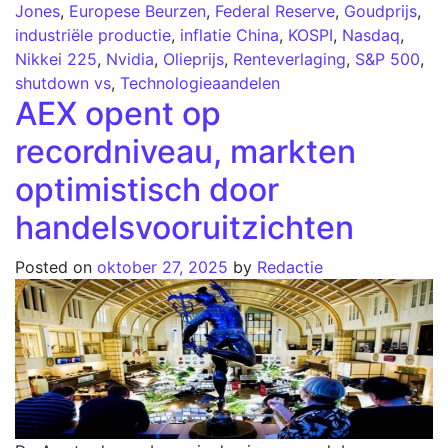
Jones
,
Europese Beurzen
,
Federal Reserve
,
Goudprijs
,
industriële productie
,
inflatie China
,
KOSPI
,
Nasdaq
,
Nikkei 225
,
Nvidia
,
Olieprijs
,
Renteverlaging
,
S&P 500
,
shutdown vs
,
Technologieaandelen
AEX opent op
recordniveau, markten
optimistisch door
handelsvooruitzichten
Posted on
oktober 27, 2025
by
Redactie