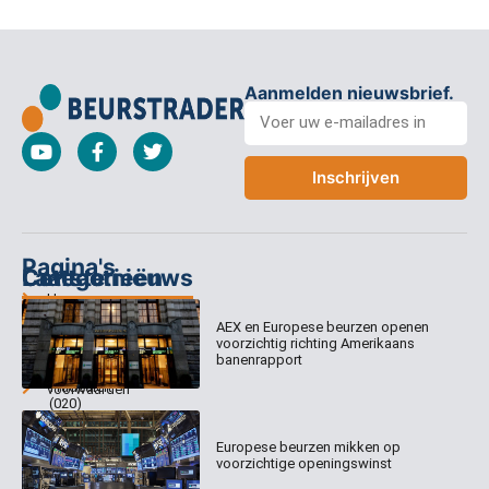
Aanmelden nieuwsbrief.
Inschrijven
Pagina's
Categorieën
Contact
Laatste nieuws
Home
Columns
Keizersgracht
AEX en Europese beurzen openen
Abonnementen
520
Dagcommentaar
voorzichtig richting Amerikaans
1017 EK
Dagcommentaar
banenrapport
Algemene
Amsterdam
Tradealert
voorwaarden
(020)
Organisatie
Disclaimer
231
0020
Contact
Europese beurzen mikken op
Welk
voorzichtige openingswinst
abonnement
info@beurstrader.nl