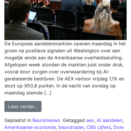
De Europese aandelenmarkten openen maandag in het
groen na positieve signalen uit Washington over een
mogelijk einde aan de Amerikaanse overheidssluiting.
Afgelopen week stonden de markten juist onder druk,
vooral door zorgen over overwaardering bij AI-
gerelateerde bedrijven. De AEX verloor vrijdag 1,1% en
sloot op 950,8 punten. In de nacht van zondag op
maandag stemde […]
Lees verder…
Geplaatst in
Beursnieuws
Getagged
aex
,
AI aandelen
,
Amerikaanse economie
,
beurstrader
,
CBS cijfers
,
Dow