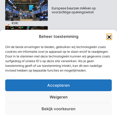
Organisatie
Disclaimer
231
0020
Contact
Europese beurzen mikken op
Welk
voorzichtige openingswinst
abonnement
info@beurstrader.nl
kiezen
KVK:
99197022
Europese beurzen blijven dicht bij
06-
Beheer toestemming
recordstanden
13885138
Om de beste ervaringen te bieden, gebruiken wij technologieën zoals
cookies om informatie over je apparaat op te slaan en/of te raadplegen.
Door in te stemmen met deze technologieën kunnen wij gegevens zoals
surfgedrag of unieke ID's op deze site verwerken. Als je geen
AEX nadert opnieuw zijn hoogste
niveau ooit
toestemming geeft of uw toestemming intrekt, kan dit een nadelige
invloed hebben op bepaalde functies en mogelijkheden.
Accepteren
Weigeren
Bekijk voorkeuren