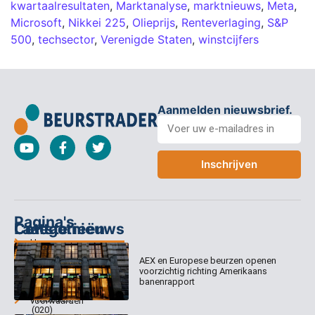
kwartaalresultaten
,
Marktanalyse
,
marktnieuws
,
Meta
,
Microsoft
,
Nikkei 225
,
Olieprijs
,
Renteverlaging
,
S&P
500
,
techsector
,
Verenigde Staten
,
winstcijfers
Aanmelden nieuwsbrief.
Inschrijven
Pagina's
Categorieën
Contact
Laatste nieuws
Home
Columns
Keizersgracht
AEX en Europese beurzen openen
Abonnementen
520
Dagcommentaar
voorzichtig richting Amerikaans
1017 EK
Dagcommentaar
banenrapport
Algemene
Amsterdam
Tradealert
voorwaarden
(020)