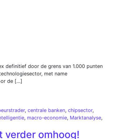
 definitief door de grens van 1.000 punten
 technologiesector, met name
oor de […]
beurstrader
,
centrale banken
,
chipsector
,
telligentie
,
macro-economie
,
Marktanalyse
,
lt verder omhoog!