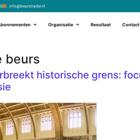
20
info@beurstrader.nl
Abonnementen
Organisatie
Resultaat
Contact
 beurs
rbreekt historische grens: foc
sie