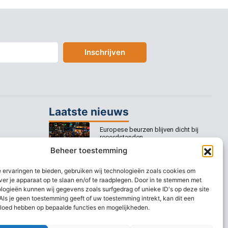
Inschrijven
Laatste nieuws
Europese beurzen blijven dicht bij
recordstanden
Beheer toestemming
AEX nadert opnieuw zijn hoogste
niveau ooit
 ervaringen te bieden, gebruiken wij technologieën zoals cookies om
ver je apparaat op te slaan en/of te raadplegen. Door in te stemmen met
Europese beurzen stijgen richting
logieën kunnen wij gegevens zoals surfgedrag of unieke ID's op deze site
nieuwe records
Als je geen toestemming geeft of uw toestemming intrekt, kan dit een
vloed hebben op bepaalde functies en mogelijkheden.
AEX blijft overeind ondanks
koersdrama bij UMG