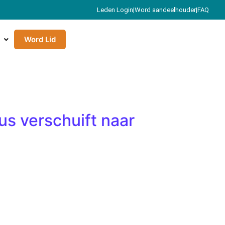
Leden Login
|
Word aandeelhouder
|
FAQ
Word Lid
us verschuift naar