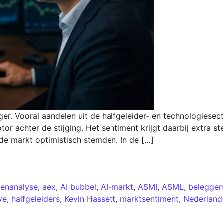
er. Vooral aandelen uit de halfgeleider- en technologies
 achter de stijging. Het sentiment krijgt daarbij extra st
de markt optimistisch stemden. In de […]
enanalyse
,
aex
,
AI bubbel
,
AI-markt
,
ASMI
,
ASML
,
belegger
ve
,
halfgeleiders
,
Kevin Hassett
,
marktsentiment
,
Nederland