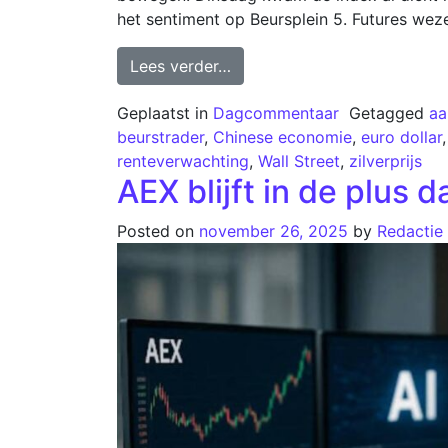
het sentiment op Beursplein 5. Futures we
Lees verder…
Geplaatst in
Dagcommentaar
Getagged
aa
beurstrader
,
Chinese economie
,
euro dollar
renteverwachting
,
Wall Street
,
zilverprijs
AEX blijft in de plus 
Posted on
november 26, 2025
by
Redactie