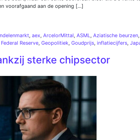
zen voorafgaand aan de opening […]
ndelenmarkt
,
aex
,
ArcelorMittal
,
ASML
,
Aziatische beurzen
,
Federal Reserve
,
Geopolitiek
,
Goudprijs
,
inflatiecijfers
,
Jap
dankzij sterke chipsector