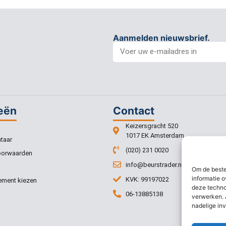
Aanmelden nieuwsbrief.
eën
Contact
Keizersgracht 520
1017 EK Amsterdam
taar
(020) 231 0020
oorwaarden
info@beurstrader.nl
Om de beste
informatie o
KVK: 99197022
ment kiezen
deze techno
06-13885138
verwerken. 
nadelige in