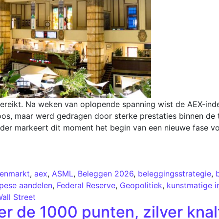
ereikt. Na weken van oplopende spanning wist de AEX-index
oos, maar werd gedragen door sterke prestaties binnen de
ader markeert dit moment het begin van een nieuwe fase v
lenmarkt
,
aex
,
ASML
,
Beleggen 2026
,
beleggingsstrategie
,
pese aandelen
,
Federal Reserve
,
Geopolitiek
,
kunstmatige in
all Street
er de 1000 punten, zilver kna