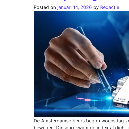
Posted on
januari 14, 2026
by
Redactie
De Amsterdamse beurs begon woensdag zonde
bewegen. Dinsdag kwam de index al dicht in