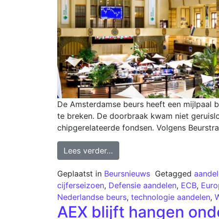
De Amsterdamse beurs heeft een mijlpaal b
te breken. De doorbraak kwam niet geruisl
chipgerelateerde fondsen. Volgens Beurstr
Lees verder…
Geplaatst in
Beursnieuws
Getagged
aande
cijferseizoen
,
Defensie aandelen
,
ECB
,
Euro
Nederlandse beurs
,
technologie aandelen
,
W
AEX blijft hangen ond