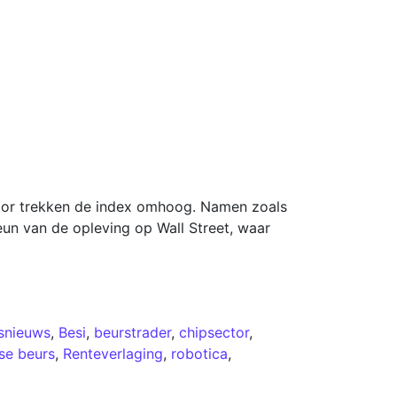
ector trekken de index omhoog. Namen zoals
eun van de opleving op Wall Street, waar
snieuws
,
Besi
,
beurstrader
,
chipsector
,
se beurs
,
Renteverlaging
,
robotica
,