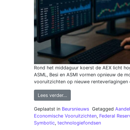
Rond het middaguur koerst de AEX licht hog
ASML, Besi en ASMI vormen opnieuw de motor
vooruitzichten op nieuwe renteverlagingen 
Lees verder…
Geplaatst in
Beursnieuws
Getagged
Aandel
Economische Vooruitzichten
,
Federal Reser
Symbotic
,
technologiefondsen