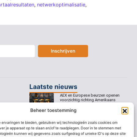
rtaalresultaten
,
netwerkoptimalisatie
,
Inschrijven
Laatste nieuws
AEX en Europese beurzen openen
voorzichtig richting Amerikaans
banenrapport
Beheer toestemming
Europese beurzen mikken op
voorzichtige openingswinst
 ervaringen te bieden, gebruiken wij technologieën zoals cookies om
ver je apparaat op te slaan en/of te raadplegen. Door in te stemmen met
Europese beurzen blijven dicht bij
logieën kunnen wij gegevens zoals surfgedrag of unieke ID's op deze site
recordstanden