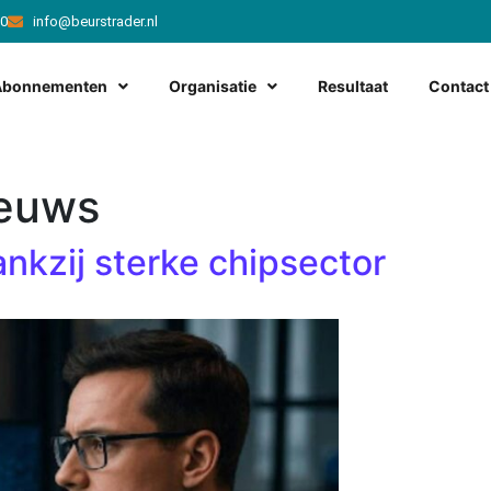
20
info@beurstrader.nl
Abonnementen
Organisatie
Resultaat
Contact
ieuws
dankzij sterke chipsector