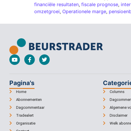
financiële resultaten
,
fiscale prognose
,
inte
omzetgroei
,
Operationele marge
,
pensioenb
Pagina's
Categori
Home
Columns
Abonnementen
Dagcommen
Dagcommentaar
Algemene v
Tradealert
Disclaimer
Organisatie
Welk abonne