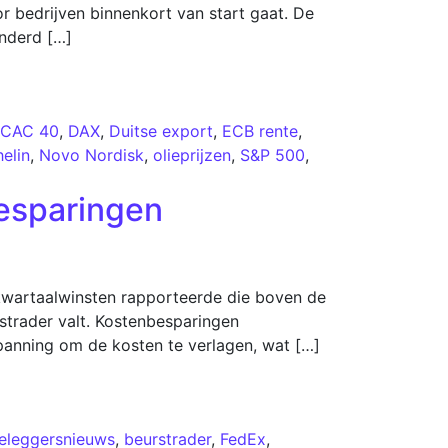
r bedrijven binnenkort van start gaat. De
anderd […]
CAC 40
,
DAX
,
Duitse export
,
ECB rente
,
elin
,
Novo Nordisk
,
olieprijzen
,
S&P 500
,
besparingen
kwartaalwinsten rapporteerde die boven de
strader valt. Kostenbesparingen
panning om de kosten te verlagen, wat […]
eleggersnieuws
,
beurstrader
,
FedEx
,