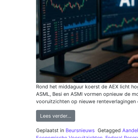
Rond het middaguur koerst de AEX licht hog
ASML, Besi en ASMI vormen opnieuw de motor
vooruitzichten op nieuwe renteverlagingen 
Lees verder…
Geplaatst in
Beursnieuws
Getagged
Aandel
Economische Vooruitzichten
,
Federal Reser