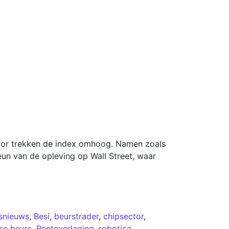
ector trekken de index omhoog. Namen zoals
eun van de opleving op Wall Street, waar
snieuws
,
Besi
,
beurstrader
,
chipsector
,
se beurs
,
Renteverlaging
,
robotica
,