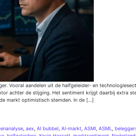
er. Vooral aandelen uit de halfgeleider- en technologies
 achter de stijging. Het sentiment krijgt daarbij extra st
de markt optimistisch stemden. In de […]
enanalyse
,
aex
,
AI bubbel
,
AI-markt
,
ASMI
,
ASML
,
belegger
ve
,
halfgeleiders
,
Kevin Hassett
,
marktsentiment
,
Nederland