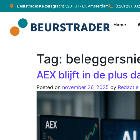
Beurstrader Keizersgracht 520 1017 EK Amsterdam
(020) 231 00
Home
Tag:
beleggersn
AEX blijft in de plus 
Posted on
november 26, 2025
by
Redactie