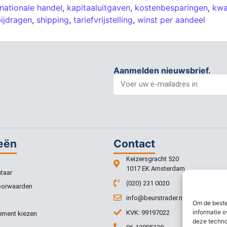
rnationale handel
,
kapitaaluitgaven
,
kostenbesparingen
,
kwa
ijdragen
,
shipping
,
tariefvrijstelling
,
winst per aandeel
Aanmelden nieuwsbrief.
eën
Contact
Keizersgracht 520
1017 EK Amsterdam
taar
(020) 231 0020
oorwaarden
info@beurstrader.nl
Om de beste
informatie o
KVK: 99197022
ment kiezen
deze techno