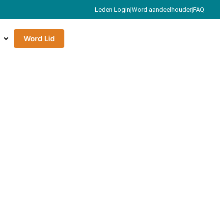
Leden Login
|
Word aandeelhouder
|
FAQ
Word Lid