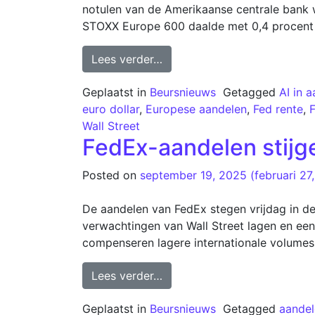
notulen van de Amerikaanse centrale bank w
STOXX Europe 600 daalde met 0,4 procent to
Lees verder…
Geplaatst in
Beursnieuws
Getagged
AI in 
euro dollar
,
Europese aandelen
,
Fed rente
,
F
Wall Street
FedEx-aandelen stijg
Posted on
september 19, 2025
(februari 27
De aandelen van FedEx stegen vrijdag in d
verwachtingen van Wall Street lagen en een
compenseren lagere internationale volumes
Lees verder…
Geplaatst in
Beursnieuws
Getagged
aandel