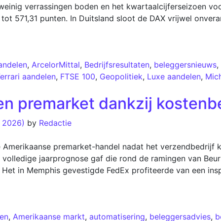
einig verrassingen boden en het kwartaalcijferseizoen voo
t 571,31 punten. In Duitsland sloot de DAX vrijwel onver
aandelen
,
ArcelorMittal
,
Bedrijfsresultaten
,
beleggersnieuws
,
errari aandelen
,
FTSE 100
,
Geopolitiek
,
Luxe aandelen
,
Mich
en premarket dankzij kosten
, 2026)
by
Redactie
e Amerikaanse premarket-handel nadat het verzendbedrijf 
 volledige jaarprognose gaf die rond de ramingen van Beur
 Het in Memphis gevestigde FedEx profiteerde van een ins
en
,
Amerikaanse markt
,
automatisering
,
beleggersadvies
,
b