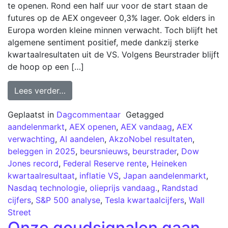
te openen. Rond een half uur voor de start staan de
futures op de AEX ongeveer 0,3% lager. Ook elders in
Europa worden kleine minnen verwacht. Toch blijft het
algemene sentiment positief, mede dankzij sterke
kwartaalresultaten uit de VS. Volgens Beurstrader blijft
de hoop op een […]
Lees verder…
Geplaatst in
Dagcommentaar
Getagged
aandelenmarkt
,
AEX openen
,
AEX vandaag
,
AEX
verwachting
,
AI aandelen
,
AkzoNobel resultaten
,
beleggen in 2025
,
beursnieuws
,
beurstrader
,
Dow
Jones record
,
Federal Reserve rente
,
Heineken
kwartaalresultaat
,
inflatie VS
,
Japan aandelenmarkt
,
Nasdaq technologie
,
olieprijs vandaag.
,
Randstad
cijfers
,
S&P 500 analyse
,
Tesla kwartaalcijfers
,
Wall
Street
Onze goudsignalen gaan