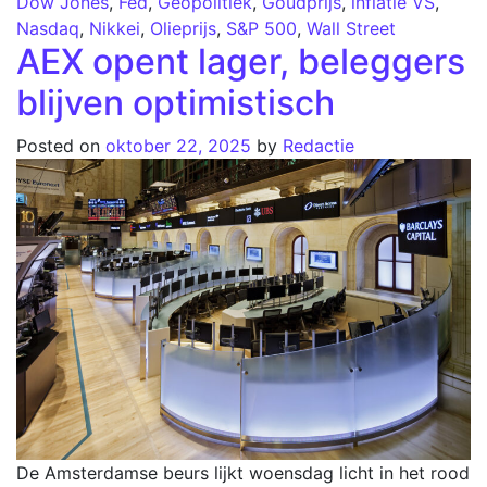
Dow Jones
,
Fed
,
Geopolitiek
,
Goudprijs
,
inflatie VS
,
Nasdaq
,
Nikkei
,
Olieprijs
,
S&P 500
,
Wall Street
AEX opent lager, beleggers
blijven optimistisch
Posted on
oktober 22, 2025
by
Redactie
De Amsterdamse beurs lijkt woensdag licht in het rood