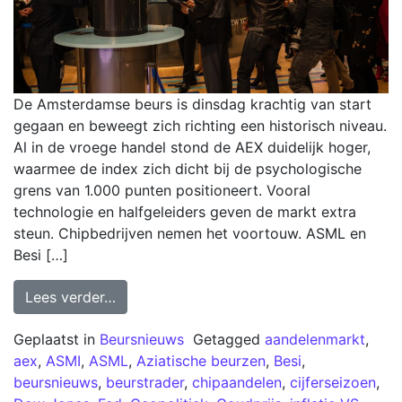
De Amsterdamse beurs is dinsdag krachtig van start
gegaan en beweegt zich richting een historisch niveau.
Al in de vroege handel stond de AEX duidelijk hoger,
waarmee de index zich dicht bij de psychologische
grens van 1.000 punten positioneert. Vooral
technologie en halfgeleiders geven de markt extra
steun. Chipbedrijven nemen het voortouw. ASML en
Besi […]
Lees verder…
Geplaatst in
Beursnieuws
Getagged
aandelenmarkt
,
aex
,
ASMI
,
ASML
,
Aziatische beurzen
,
Besi
,
beursnieuws
,
beurstrader
,
chipaandelen
,
cijferseizoen
,