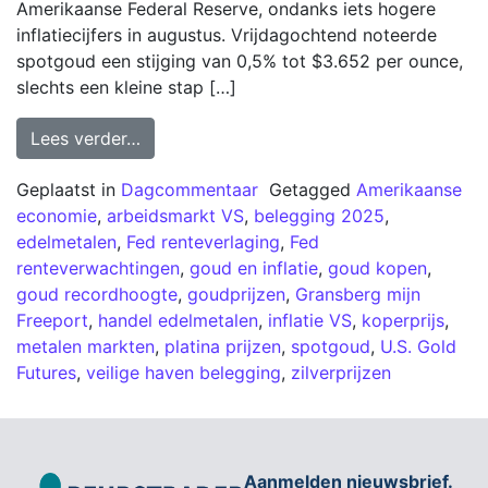
Amerikaanse Federal Reserve, ondanks iets hogere
inflatiecijfers in augustus. Vrijdagochtend noteerde
spotgoud een stijging van 0,5% tot $3.652 per ounce,
slechts een kleine stap […]
Lees verder…
Geplaatst in
Dagcommentaar
Getagged
Amerikaanse
economie
,
arbeidsmarkt VS
,
belegging 2025
,
edelmetalen
,
Fed renteverlaging
,
Fed
renteverwachtingen
,
goud en inflatie
,
goud kopen
,
goud recordhoogte
,
goudprijzen
,
Gransberg mijn
Freeport
,
handel edelmetalen
,
inflatie VS
,
koperprijs
,
metalen markten
,
platina prijzen
,
spotgoud
,
U.S. Gold
Futures
,
veilige haven belegging
,
zilverprijzen
Aanmelden nieuwsbrief.