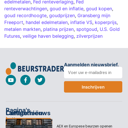
edelmetalen
,
Fed renteverlaging
,
Fed
renteverwachtingen
,
goud en inflatie
,
goud kopen
,
goud recordhoogte
,
goudprijzen
,
Gransberg mijn
Freeport
,
handel edelmetalen
,
inflatie VS
,
koperprijs
,
metalen markten
,
platina prijzen
,
spotgoud
,
U.S. Gold
Futures
,
veilige haven belegging
,
zilverprijzen
Aanmelden nieuwsbrief.
Inschrijven
Pagina's
Categorieën
Contact
Laatste nieuws
Home
Columns
Keizersgracht
AEX en Europese beurzen openen
Abonnementen
520