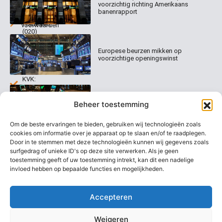
Dagcommentaar
voorzichtig richting Amerikaans
1017 EK
Dagcommentaar
banenrapport
Algemene
Amsterdam
Tradealert
voorwaarden
(020)
Organisatie
Disclaimer
231
0020
Contact
Europese beurzen mikken op
Welk
voorzichtige openingswinst
abonnement
info@beurstrader.nl
kiezen
KVK:
99197022
Europese beurzen blijven dicht bij
06-
Beheer toestemming
recordstanden
13885138
Om de beste ervaringen te bieden, gebruiken wij technologieën zoals
cookies om informatie over je apparaat op te slaan en/of te raadplegen.
Door in te stemmen met deze technologieën kunnen wij gegevens zoals
surfgedrag of unieke ID's op deze site verwerken. Als je geen
AEX nadert opnieuw zijn hoogste
niveau ooit
toestemming geeft of uw toestemming intrekt, kan dit een nadelige
invloed hebben op bepaalde functies en mogelijkheden.
Accepteren
Weigeren