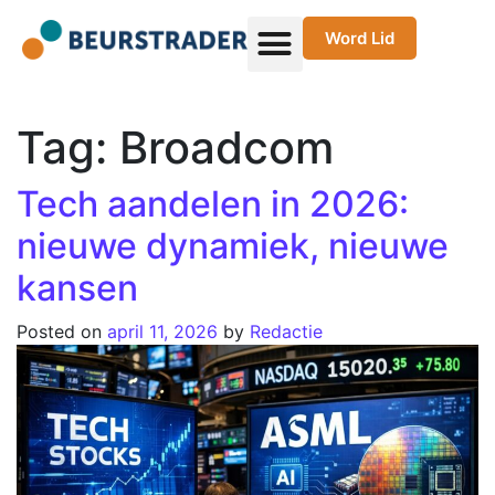
Word Lid
Tag:
Broadcom
Tech aandelen in 2026:
nieuwe dynamiek, nieuwe
kansen
Posted on
april 11, 2026
by
Redactie