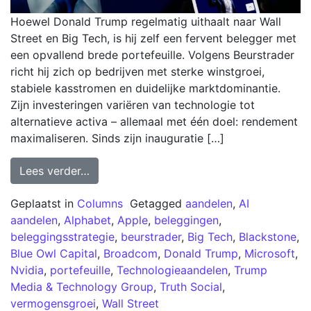
Hoewel Donald Trump regelmatig uithaalt naar Wall
Street en Big Tech, is hij zelf een fervent belegger met
een opvallend brede portefeuille. Volgens Beurstrader
richt hij zich op bedrijven met sterke winstgroei,
stabiele kasstromen en duidelijke marktdominantie.
Zijn investeringen variëren van technologie tot
alternatieve activa – allemaal met één doel: rendement
maximaliseren. Sinds zijn inauguratie […]
Lees verder…
Geplaatst in
Columns
Getagged
aandelen
,
AI
aandelen
,
Alphabet
,
Apple
,
beleggingen
,
beleggingsstrategie
,
beurstrader
,
Big Tech
,
Blackstone
,
Blue Owl Capital
,
Broadcom
,
Donald Trump
,
Microsoft
,
Nvidia
,
portefeuille
,
Technologieaandelen
,
Trump
Media & Technology Group
,
Truth Social
,
vermogensgroei
,
Wall Street