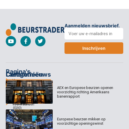
Aanmelden nieuwsbrief.
Inschrijven
Pagina's
Categorieën
Contact
Laatste nieuws
Home
Columns
Keizersgracht
AEX en Europese beurzen openen
Abonnementen
520
Dagcommentaar
voorzichtig richting Amerikaans
1017 EK
Dagcommentaar
banenrapport
Algemene
Amsterdam
Tradealert
voorwaarden
(020)
Organisatie
Disclaimer
231
0020
Contact
Europese beurzen mikken op
Welk
voorzichtige openingswinst
abonnement
info@beurstrader.nl