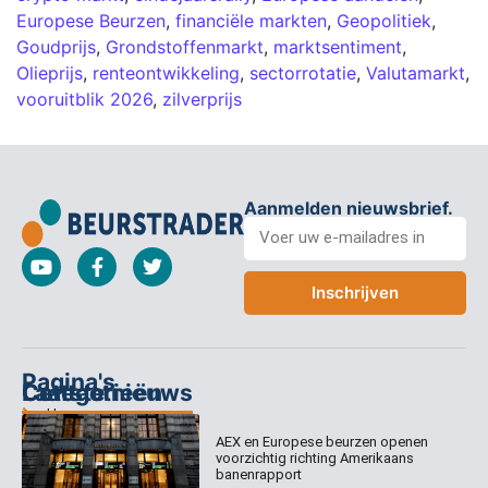
Europese Beurzen
,
financiële markten
,
Geopolitiek
,
Goudprijs
,
Grondstoffenmarkt
,
marktsentiment
,
Olieprijs
,
renteontwikkeling
,
sectorrotatie
,
Valutamarkt
,
vooruitblik 2026
,
zilverprijs
Aanmelden nieuwsbrief.
Inschrijven
Pagina's
Categorieën
Contact
Laatste nieuws
Home
Columns
Keizersgracht
AEX en Europese beurzen openen
Abonnementen
520
Dagcommentaar
voorzichtig richting Amerikaans
1017 EK
Dagcommentaar
banenrapport
Algemene
Amsterdam