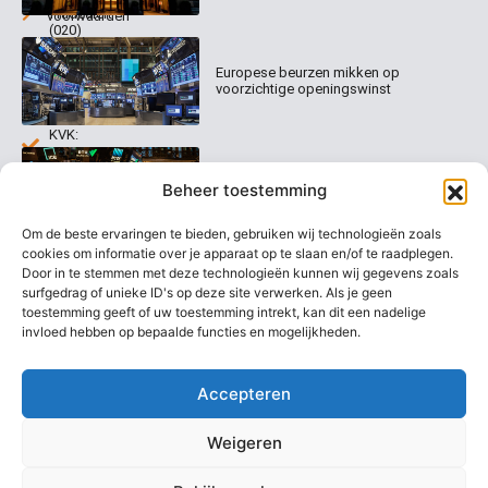
Tradealert
voorwaarden
(020)
Organisatie
Disclaimer
231
0020
Contact
Europese beurzen mikken op
Welk
voorzichtige openingswinst
abonnement
info@beurstrader.nl
kiezen
KVK:
99197022
Europese beurzen blijven dicht bij
06-
Beheer toestemming
recordstanden
13885138
Om de beste ervaringen te bieden, gebruiken wij technologieën zoals
cookies om informatie over je apparaat op te slaan en/of te raadplegen.
Door in te stemmen met deze technologieën kunnen wij gegevens zoals
surfgedrag of unieke ID's op deze site verwerken. Als je geen
AEX nadert opnieuw zijn hoogste
niveau ooit
toestemming geeft of uw toestemming intrekt, kan dit een nadelige
invloed hebben op bepaalde functies en mogelijkheden.
Accepteren
Weigeren