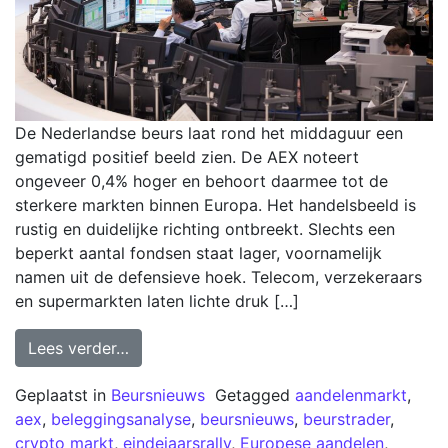
De Nederlandse beurs laat rond het middaguur een
gematigd positief beeld zien. De AEX noteert
ongeveer 0,4% hoger en behoort daarmee tot de
sterkere markten binnen Europa. Het handelsbeeld is
rustig en duidelijke richting ontbreekt. Slechts een
beperkt aantal fondsen staat lager, voornamelijk
namen uit de defensieve hoek. Telecom, verzekeraars
en supermarkten laten lichte druk […]
Lees verder…
Geplaatst in
Beursnieuws
Getagged
aandelenmarkt
,
aex
,
beleggingsanalyse
,
beursnieuws
,
beurstrader
,
crypto markt
,
eindejaarsrally
,
Europese aandelen
,