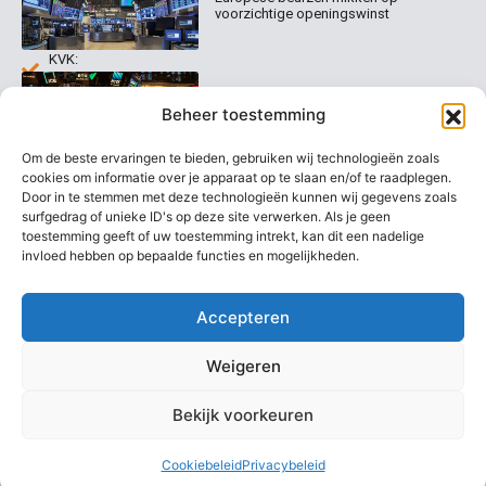
voorzichtige openingswinst
abonnement
info@beurstrader.nl
kiezen
KVK:
99197022
Europese beurzen blijven dicht bij
06-
Beheer toestemming
recordstanden
13885138
Om de beste ervaringen te bieden, gebruiken wij technologieën zoals
cookies om informatie over je apparaat op te slaan en/of te raadplegen.
Door in te stemmen met deze technologieën kunnen wij gegevens zoals
surfgedrag of unieke ID's op deze site verwerken. Als je geen
AEX nadert opnieuw zijn hoogste
niveau ooit
toestemming geeft of uw toestemming intrekt, kan dit een nadelige
invloed hebben op bepaalde functies en mogelijkheden.
Accepteren
Weigeren
Bekijk voorkeuren
Copyright @ 2026 Beurstrader. Alle rechten voorbehouden.
Cookiebeleid
Privacybeleid