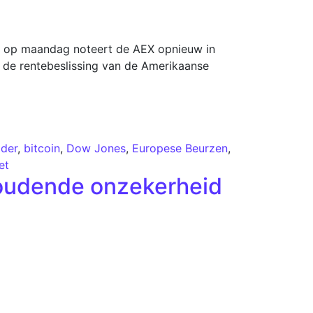
e op maandag noteert de AEX opnieuw in
n de rentebeslissing van de Amerikaanse
ader
,
bitcoin
,
Dow Jones
,
Europese Beurzen
,
et
oudende onzekerheid