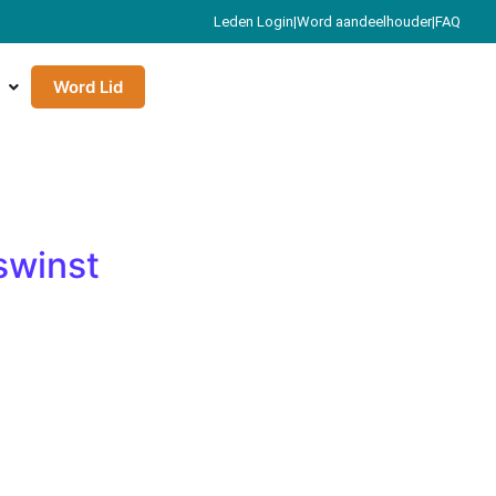
Leden Login
|
Word aandeelhouder
|
FAQ
Word Lid
swinst