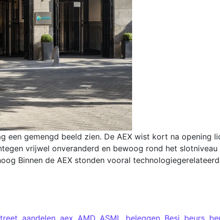
g een gemengd beeld zien. De AEX wist kort na opening lic
ntegen vrijwel onveranderd en bewoog rond het slotniveau
og Binnen de AEX stonden vooral technologiegerelateerde 
treet
,
aandelen
,
aex
,
AMD
,
ASML
,
beleggen
,
Besi
,
beurs
,
be