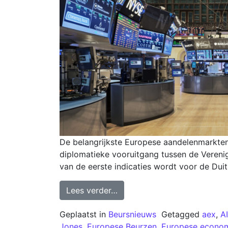
De belangrijkste Europese aandelenmarkten
diplomatieke vooruitgang tussen de Verenig
van de eerste indicaties wordt voor de Du
Lees verder…
Geplaatst in
Beursnieuws
Getagged
aex
,
A
Jones
,
Europese Beurzen
,
Europese econo