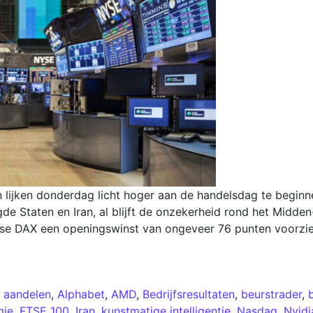
 lijken donderdag licht hoger aan de handelsdag te beginn
de Staten en Iran, al blijft de onzekerheid rond het Midde
itse DAX een openingswinst van ongeveer 76 punten voorzi
I aandelen
,
Alphabet
,
AMD
,
Bedrijfsresultaten
,
beurstrader
,
mie
,
FTSE 100
,
Iran
,
kunstmatige intelligentie
,
Nasdaq
,
Nvidi