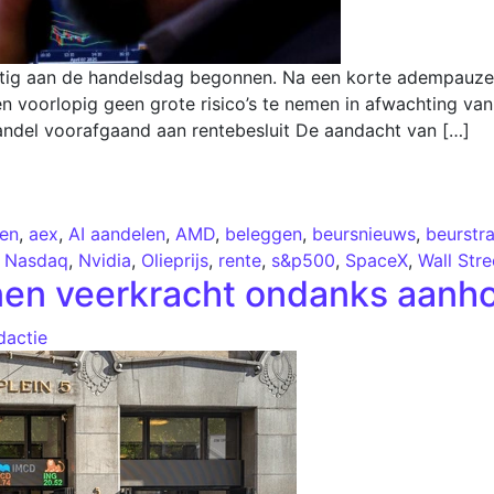
htig aan de handelsdag begonnen. Na een korte adempauz
ken voorlopig geen grote risico’s te nemen in afwachting va
handel voorafgaand aan rentebesluit De aandacht van […]
en
,
aex
,
AI aandelen
,
AMD
,
beleggen
,
beursnieuws
,
beurstr
,
Nasdaq
,
Nvidia
,
Olieprijs
,
rente
,
s&p500
,
SpaceX
,
Wall Stre
nen veerkracht ondanks aanh
dactie