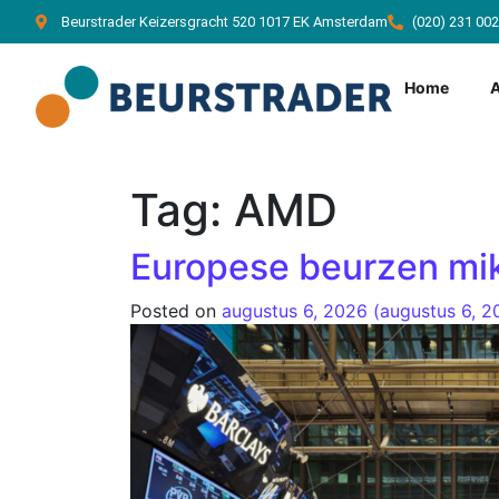
Beurstrader Keizersgracht 520 1017 EK Amsterdam
(020) 231 00
Home
Tag:
AMD
Europese beurzen mik
Posted on
augustus 6, 2026
(augustus 6, 