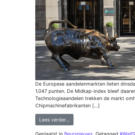
De Europese aandelenmarkten lieten dinsda
1.047 punten. De Midkap-index bleef daare
Technologieaandelen trekken de markt omho
Chipmachinefabrikanten […]
Lees verder…
Geplaatst in
Beursnieuws
Getagged
#WallS