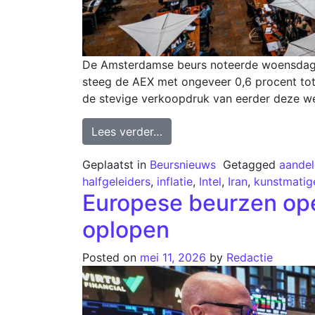
De Amsterdamse beurs noteerde woensdag ho
steeg de AEX met ongeveer 0,6 procent tot
de stevige verkoopdruk van eerder deze we
Lees verder…
Geplaatst in
Beursnieuws
Getagged
aandel
halfgeleiders
,
inflatie
,
Intel
,
Iran
,
kunstmatige
Europese beurzen ope
oplopen
Posted on
mei 11, 2026
by
Redactie