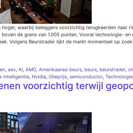
ger, waarbij beleggers voorzichtig terugkeerden naar ri
 boven de grens van 1.005 punten. Vooral technologie- e
ek. Volgens Beurstrader lijkt de markt momenteel op zoek
en
,
aex
,
AI
,
AMD
,
Amerikaanse beurs
,
beurs
,
beurstrader
,
ch
 intelligentie
,
Nvidia
,
Olieprijs
,
semiconductor
,
Technologie
nen voorzichtig terwijl geopo