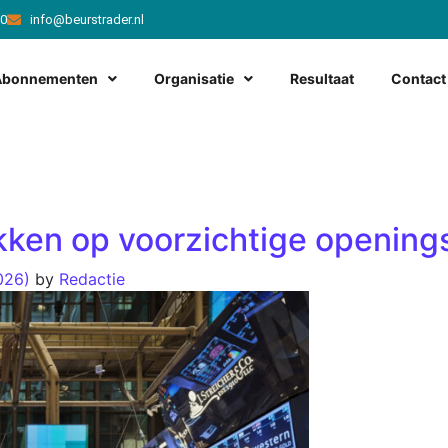
20
info@beurstrader.nl
Abonnementen
Organisatie
Resultaat
Contact
ken op voorzichtige opening
2026)
by
Redactie