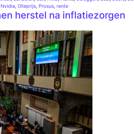
,
Nvidia
,
Olieprijs
,
Prosus
,
rente
n herstel na inflatiezorgen