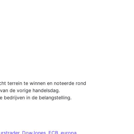
ht terrein te winnen en noteerde rond
 van de vorige handelsdag.
bedrijven in de belangstelling.
urstrader
,
DowJones
,
ECB
,
europa
,