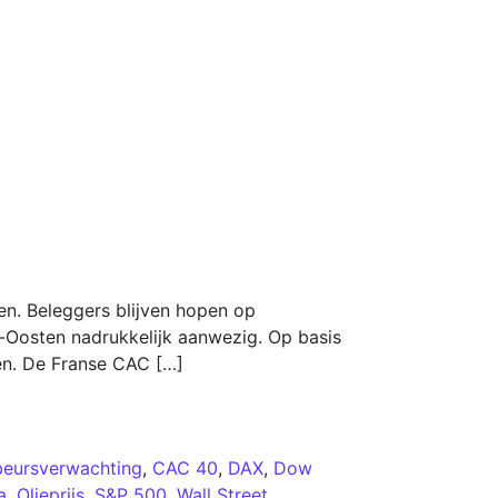
en. Beleggers blijven hopen op
n-Oosten nadrukkelijk aanwezig. Op basis
en. De Franse CAC […]
beursverwachting
,
CAC 40
,
DAX
,
Dow
a
,
Olieprijs
,
S&P 500
,
Wall Street