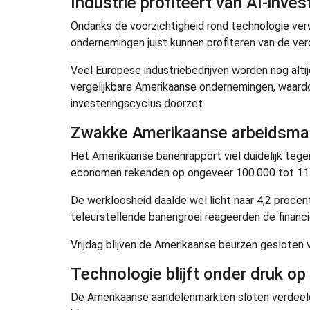
Industrie profiteert van AI-inves
Ondanks de voorzichtigheid rond technologie ver
ondernemingen juist kunnen profiteren van de verd
Veel Europese industriebedrijven worden nog alti
vergelijkbare Amerikaanse ondernemingen, waardo
investeringscyclus doorzet.
Zwakke Amerikaanse arbeidsmar
Het Amerikaanse banenrapport viel duidelijk tegen
economen rekenden op ongeveer 100.000 tot 115
De werkloosheid daalde wel licht naar 4,2 procen
teleurstellende banengroei reageerden de financië
Vrijdag blijven de Amerikaanse beurzen gesloten
Technologie blijft onder druk op
De Amerikaanse aandelenmarkten sloten verdeeld