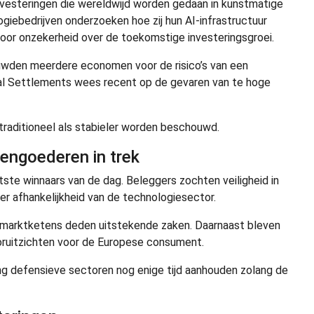
 investeringen die wereldwijd worden gedaan in kunstmatige
ogiebedrijven onderzoeken hoe zij hun AI-infrastructuur
oor onzekerheid over de toekomstige investeringsgroei.
uwden meerdere economen voor de risico’s van een
nal Settlements wees recent op de gevaren van te hoge
 traditioneel als stabieler worden beschouwd.
ngoederen in trek
ste winnaars van de dag. Beleggers zochten veiligheid in
 afhankelijkheid van de technologiesector.
marktketens deden uitstekende zaken. Daarnaast bleven
ooruitzichten voor de Europese consument.
ing defensieve sectoren nog enige tijd aanhouden zolang de