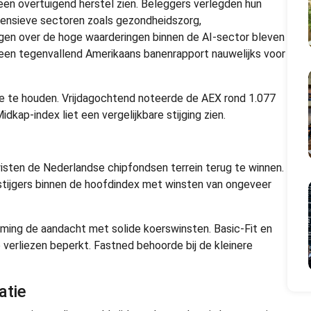
en overtuigend herstel zien. Beleggers verlegden hun
fensieve sectoren zoals gezondheidszorg,
en over de hoge waarderingen binnen de AI-sector bleven
l een tegenvallend Amerikaans banenrapport nauwelijks voor
e te houden. Vrijdagochtend noteerde de AEX rond 1.077
kap-index liet een vergelijkbare stijging zien.
isten de Nederlandse chipfondsen terrein terug te winnen.
tijgers binnen de hoofdindex met winsten van ongeveer
ming de aandacht met solide koerswinsten. Basic-Fit en
e verliezen beperkt. Fastned behoorde bij de kleinere
atie