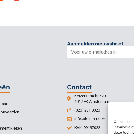
Aanmelden nieuwsbrief.
eën
Contact
Keizersgracht 520
1017 EK Amsterdam
taar
(020) 231 0020
oorwaarden
info@beurstrader.nl
Om de beste
informatie o
KVK: 99197022
ment kiezen
deze techno