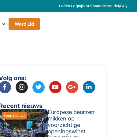
Leden Login
|
Word aandeelhouder
|
FAQ
Word Lid
Volg ons:
Recent nieuws
Europese beurzen
Beursnieuws
mikken op
voorzichtige
openingswinst