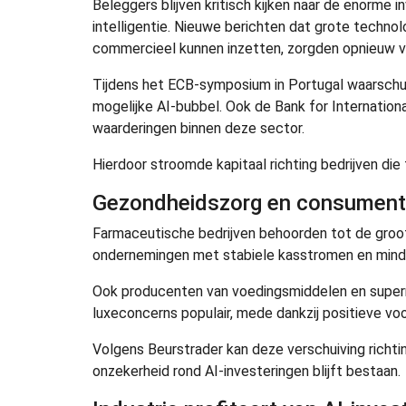
Beleggers blijven kritisch kijken naar de enorme
intelligentie. Nieuwe berichten dat grote technol
commercieel kunnen inzetten, zorgden opnieuw v
Tijdens het ECB-symposium in Portugal waarsch
mogelijke AI-bubbel. Ook de Bank for Internatio
waarderingen binnen deze sector.
Hierdoor stroomde kapitaal richting bedrijven die
Gezondheidszorg en consumente
Farmaceutische bedrijven behoorden tot de groot
ondernemingen met stabiele kasstromen en minder
Ook producenten van voedingsmiddelen en super
luxeconcerns populair, mede dankzij positieve v
Volgens Beurstrader kan deze verschuiving richt
onzekerheid rond AI-investeringen blijft bestaan.