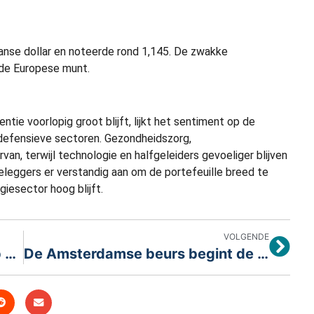
anse dollar en noteerde rond 1,145. De zwakke
 de Europese munt.
ie voorlopig groot blijft, lijkt het sentiment op de
g defensieve sectoren. Gezondheidszorg,
an, terwijl technologie en halfgeleiders gevoeliger blijven
leggers er verstandig aan om de portefeuille breed te
giesector hoog blijft.
VOLGENDE
AEX blijft afwachtend in aanloop naar belangrijk Amerikaans banenrapport
De Amsterdamse beurs begint de handelsweek naar verwachting licht lager; Europese beurzen openen verdeeld