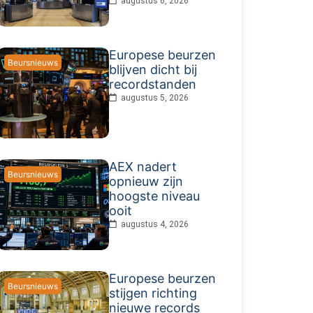
augustus 6, 2026
Europese beurzen
Beursnieuws
blijven dicht bij
recordstanden
augustus 5, 2026
AEX nadert
Beursnieuws
opnieuw zijn
hoogste niveau
ooit
augustus 4, 2026
Europese beurzen
Beursnieuws
stijgen richting
nieuwe records