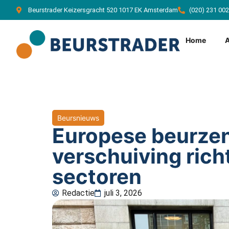
Beurstrader Keizersgracht 520 1017 EK Amsterdam
(020) 231 00
Home
Beursnieuws
Europese beurzen
verschuiving rich
sectoren
Redactie
juli 3, 2026