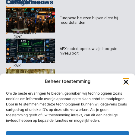
Categorieën
Contact
Laatste nieuws
Home
Columns
Keizersgracht
Abonnementen
520
Europese beurzen blijven dicht bij
Dagcommentaar
1017 EK
recordstanden
Dagcommentaar
Algemene
Amsterdam
Tradealert
voorwaarden
(020)
Organisatie
Disclaimer
231
0020
Contact
AEX nadert opnieuw zijn hoogste
Welk
niveau ooit
abonnement
info@beurstrader.nl
kiezen
KVK:
99197022
Europese beurzen stijgen richting
06-
Beheer toestemming
nieuwe records
13885138
Om de beste ervaringen te bieden, gebruiken wij technologieën zoals
cookies om informatie over je apparaat op te slaan en/of te raadplegen.
Door in te stemmen met deze technologieën kunnen wij gegevens zoals
surfgedrag of unieke ID's op deze site verwerken. Als je geen
AEX blijft overeind ondanks
koersdrama bij UMG
toestemming geeft of uw toestemming intrekt, kan dit een nadelige
invloed hebben op bepaalde functies en mogelijkheden.