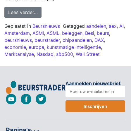
Lees verder…
Geplaatst in
Beursnieuws
Getagged
aandelen
,
aex
,
AI
,
Amsterdam
,
ASMI
,
ASML
,
beleggen
,
Besi
,
beurs
,
beursnieuws
,
beurstrader
,
chipaandelen
,
DAX
,
economie
,
europa
,
kunstmatige intelligentie
,
Marktanalyse
,
Nasdaq
,
s&p500
,
Wall Street
Aanmelden nieuwsbrief.
Inschrijven
Pagina's