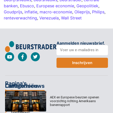
banken
,
Ebusco
,
Europese economie
,
Geopolitiek
,
Goudprijs
,
inflatie
,
macro-economie
,
Olieprijs
,
Philips
,
renteverwachting
,
Venezuela
,
Wall Street
Aanmelden nieuwsbrief.
Inschrijven
Pagina's
Categorieën
Contact
Laatste nieuws
Home
Columns
Keizersgracht
AEX en Europese beurzen openen
Abonnementen
520
Dagcommentaar
voorzichtig richting Amerikaans
1017 EK
Dagcommentaar
banenrapport
Algemene
Amsterdam
Tradealert
voorwaarden