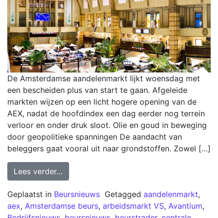
De Amsterdamse aandelenmarkt lijkt woensdag met
een bescheiden plus van start te gaan. Afgeleide
markten wijzen op een licht hogere opening van de
AEX, nadat de hoofdindex een dag eerder nog terrein
verloor en onder druk sloot. Olie en goud in beweging
door geopolitieke spanningen De aandacht van
beleggers gaat vooral uit naar grondstoffen. Zowel […]
Lees verder…
Geplaatst in
Beursnieuws
Getagged
aandelenmarkt
,
aex
,
Amsterdamse beurs
,
arbeidsmarkt VS
,
Avantium
,
Bedrijfsnieuws
,
beursnieuws
,
beurstrader
,
centrale