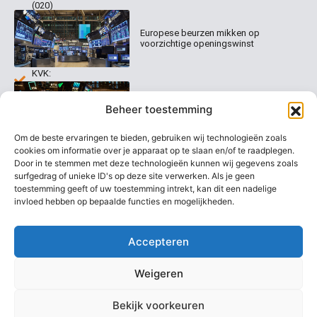
(020)
Organisatie
Disclaimer
231
0020
Contact
Europese beurzen mikken op
Welk
voorzichtige openingswinst
abonnement
info@beurstrader.nl
kiezen
KVK:
99197022
Europese beurzen blijven dicht bij
06-
Beheer toestemming
recordstanden
13885138
Om de beste ervaringen te bieden, gebruiken wij technologieën zoals
cookies om informatie over je apparaat op te slaan en/of te raadplegen.
Door in te stemmen met deze technologieën kunnen wij gegevens zoals
surfgedrag of unieke ID's op deze site verwerken. Als je geen
AEX nadert opnieuw zijn hoogste
niveau ooit
toestemming geeft of uw toestemming intrekt, kan dit een nadelige
invloed hebben op bepaalde functies en mogelijkheden.
Accepteren
Weigeren
Bekijk voorkeuren