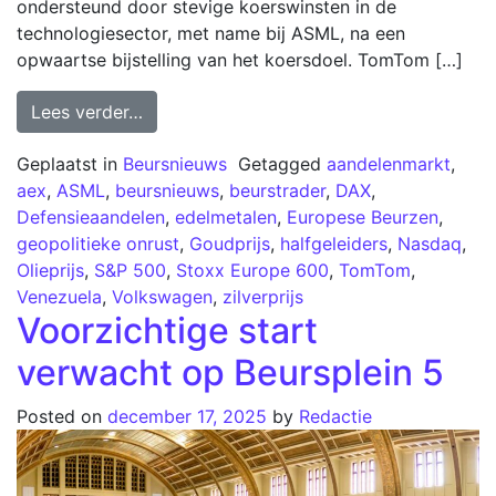
ondersteund door stevige koerswinsten in de
technologiesector, met name bij ASML, na een
opwaartse bijstelling van het koersdoel. TomTom […]
Lees verder…
Geplaatst in
Beursnieuws
Getagged
aandelenmarkt
,
aex
,
ASML
,
beursnieuws
,
beurstrader
,
DAX
,
Defensieaandelen
,
edelmetalen
,
Europese Beurzen
,
geopolitieke onrust
,
Goudprijs
,
halfgeleiders
,
Nasdaq
,
Olieprijs
,
S&P 500
,
Stoxx Europe 600
,
TomTom
,
Venezuela
,
Volkswagen
,
zilverprijs
Voorzichtige start
verwacht op Beursplein 5
Posted on
december 17, 2025
by
Redactie