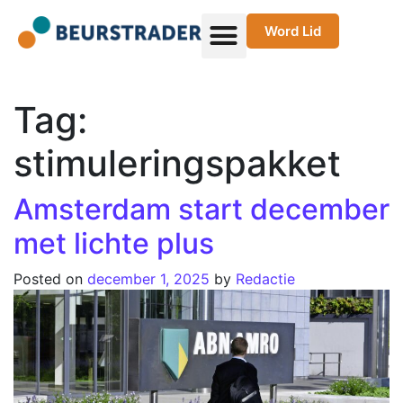
Word Lid
Tag:
stimuleringspakket
Amsterdam start december
met lichte plus
Posted on
december 1, 2025
by
Redactie