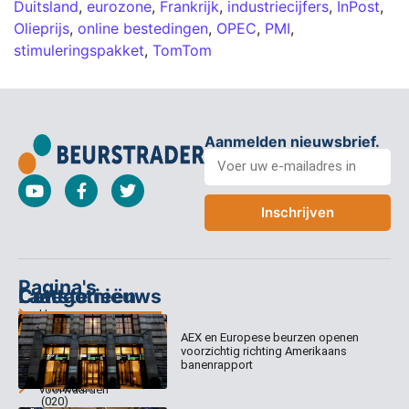
Duitsland
,
eurozone
,
Frankrijk
,
industriecijfers
,
InPost
,
Olieprijs
,
online bestedingen
,
OPEC
,
PMI
,
stimuleringspakket
,
TomTom
Aanmelden nieuwsbrief.
Inschrijven
Pagina's
Categorieën
Contact
Laatste nieuws
Home
Columns
Keizersgracht
AEX en Europese beurzen openen
Abonnementen
520
Dagcommentaar
voorzichtig richting Amerikaans
1017 EK
Dagcommentaar
banenrapport
Algemene
Amsterdam
Tradealert
voorwaarden
(020)