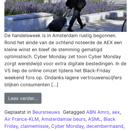
De handelsweek is in Amsterdam rustig begonnen.
Rond het einde van de ochtend noteerde de AEX een
kleine winst en bleef de stemming gematigd
optimistisch. Cyber Monday zet toon Cyber Monday
zorgt wereldwijd voor extra digitale bestedingen. In de
VS liep de online omzet tijdens het Black-Friday
weekend fors op. Ondanks lagere vertrouwenscijfers
blijken consumenten […]
Lees verder…
Geplaatst in
Beursnieuws
Getagged
ABN Amro
,
aex
,
Air France-KLM
,
Amsterdamse beurs
,
ASML
,
Black
Friday
,
claimemissie
,
Cyber Monday
,
decembermaand
,