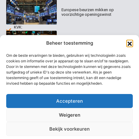
Organisatie
Disclaimer
231
0020
Contact
Europese beurzen mikken op
Welk
voorzichtige openingswinst
abonnement
info@beurstrader.nl
kiezen
KVK:
99197022
Europese beurzen blijven dicht bij
06-
Beheer toestemming
recordstanden
13885138
Om de beste ervaringen te bieden, gebruiken wij technologieën zoals
cookies om informatie over je apparaat op te slaan en/of te raadplegen.
Door in te stemmen met deze technologieën kunnen wij gegevens zoals
surfgedrag of unieke ID's op deze site verwerken. Als je geen
AEX nadert opnieuw zijn hoogste
niveau ooit
toestemming geeft of uw toestemming intrekt, kan dit een nadelige
invloed hebben op bepaalde functies en mogelijkheden.
Accepteren
Weigeren
Bekijk voorkeuren
Copyright @ 2026 Beurstrader. Alle rechten voorbehouden.