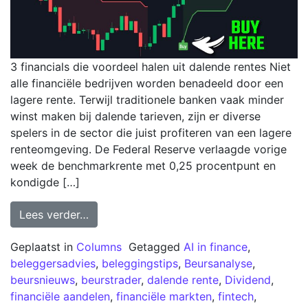
3 financials die voordeel halen uit dalende rentes Niet
alle financiële bedrijven worden benadeeld door een
lagere rente. Terwijl traditionele banken vaak minder
winst maken bij dalende tarieven, zijn er diverse
spelers in de sector die juist profiteren van een lagere
renteomgeving. De Federal Reserve verlaagde vorige
week de benchmarkrente met 0,25 procentpunt en
kondigde […]
Lees verder…
Geplaatst in
Columns
Getagged
AI in finance
,
beleggersadvies
,
beleggingstips
,
Beursanalyse
,
beursnieuws
,
beurstrader
,
dalende rente
,
Dividend
,
financiële aandelen
,
financiële markten
,
fintech
,