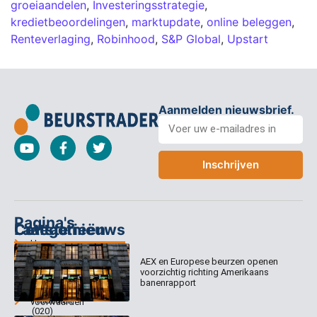
groeiaandelen
,
Investeringsstrategie
,
kredietbeoordelingen
,
marktupdate
,
online beleggen
,
Renteverlaging
,
Robinhood
,
S&P Global
,
Upstart
Aanmelden nieuwsbrief.
Inschrijven
Pagina's
Categorieën
Contact
Laatste nieuws
Home
Columns
Keizersgracht
AEX en Europese beurzen openen
Abonnementen
520
Dagcommentaar
voorzichtig richting Amerikaans
1017 EK
Dagcommentaar
banenrapport
Algemene
Amsterdam
Tradealert
voorwaarden
(020)