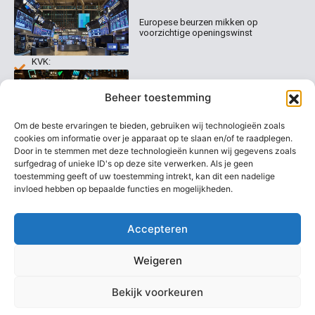
Organisatie
Disclaimer
231
0020
Contact
Europese beurzen mikken op
Welk
voorzichtige openingswinst
abonnement
info@beurstrader.nl
kiezen
KVK:
99197022
Europese beurzen blijven dicht bij
06-
Beheer toestemming
recordstanden
13885138
Om de beste ervaringen te bieden, gebruiken wij technologieën zoals
cookies om informatie over je apparaat op te slaan en/of te raadplegen.
Door in te stemmen met deze technologieën kunnen wij gegevens zoals
surfgedrag of unieke ID's op deze site verwerken. Als je geen
AEX nadert opnieuw zijn hoogste
niveau ooit
toestemming geeft of uw toestemming intrekt, kan dit een nadelige
invloed hebben op bepaalde functies en mogelijkheden.
Accepteren
Weigeren
Bekijk voorkeuren
Copyright @ 2026 Beurstrader. Alle rechten voorbehouden.