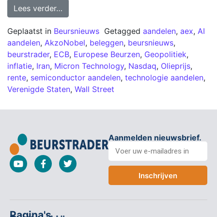
Lees verder…
Geplaatst in
Beursnieuws
Getagged
aandelen
,
aex
,
AI
aandelen
,
AkzoNobel
,
beleggen
,
beursnieuws
,
beurstrader
,
ECB
,
Europese Beurzen
,
Geopolitiek
,
inflatie
,
Iran
,
Micron Technology
,
Nasdaq
,
Olieprijs
,
rente
,
semiconductor aandelen
,
technologie aandelen
,
Verenigde Staten
,
Wall Street
Aanmelden nieuwsbrief.
Inschrijven
Pagina's