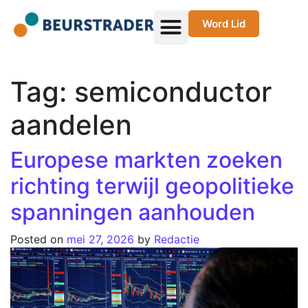
Word Lid
Tag:
semiconductor
aandelen
Europese markten zoeken
richting terwijl geopolitieke
spanningen aanhouden
Posted on
mei 27, 2026
by
Redactie