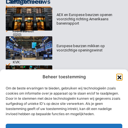
Categorieën
Contact
Laatste nieuws
Home
Columns
Keizersgracht
AEX en Europese beurzen openen
Abonnementen
520
Dagcommentaar
voorzichtig richting Amerikaans
1017 EK
Dagcommentaar
banenrapport
Algemene
Amsterdam
Tradealert
voorwaarden
(020)
Organisatie
Disclaimer
231
0020
Contact
Europese beurzen mikken op
Welk
voorzichtige openingswinst
abonnement
info@beurstrader.nl
kiezen
KVK:
99197022
Europese beurzen blijven dicht bij
06-
Beheer toestemming
recordstanden
13885138
Om de beste ervaringen te bieden, gebruiken wij technologieën zoals
cookies om informatie over je apparaat op te slaan en/of te raadplegen.
Door in te stemmen met deze technologieën kunnen wij gegevens zoals
surfgedrag of unieke ID's op deze site verwerken. Als je geen
AEX nadert opnieuw zijn hoogste
niveau ooit
toestemming geeft of uw toestemming intrekt, kan dit een nadelige
invloed hebben op bepaalde functies en mogelijkheden.