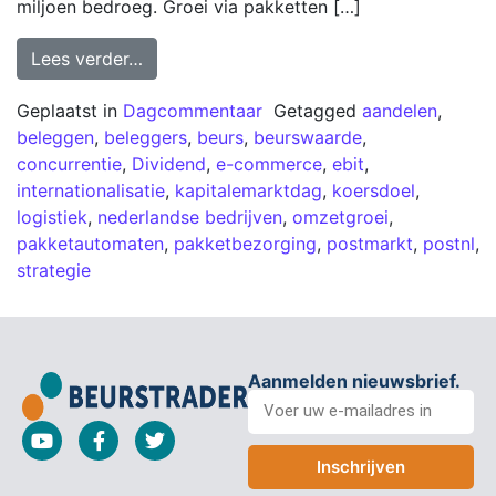
miljoen bedroeg. Groei via pakketten […]
Lees verder…
Geplaatst in
Dagcommentaar
Getagged
aandelen
,
beleggen
,
beleggers
,
beurs
,
beurswaarde
,
concurrentie
,
Dividend
,
e-commerce
,
ebit
,
internationalisatie
,
kapitalemarktdag
,
koersdoel
,
logistiek
,
nederlandse bedrijven
,
omzetgroei
,
pakketautomaten
,
pakketbezorging
,
postmarkt
,
postnl
,
strategie
Aanmelden nieuwsbrief.
Inschrijven