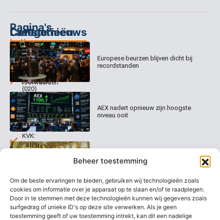
Pagina's
Categorieën
Contact
Laatste nieuws
Home
Columns
Keizersgracht
Abonnementen
520
Europese beurzen blijven dicht bij
Dagcommentaar
1017 EK
recordstanden
Dagcommentaar
Algemene
Amsterdam
Tradealert
voorwaarden
(020)
Organisatie
Disclaimer
231
0020
Contact
AEX nadert opnieuw zijn hoogste
Welk
niveau ooit
abonnement
info@beurstrader.nl
kiezen
KVK:
99197022
Europese beurzen stijgen richting
06-
Beheer toestemming
nieuwe records
13885138
Om de beste ervaringen te bieden, gebruiken wij technologieën zoals
cookies om informatie over je apparaat op te slaan en/of te raadplegen.
Door in te stemmen met deze technologieën kunnen wij gegevens zoals
surfgedrag of unieke ID's op deze site verwerken. Als je geen
AEX blijft overeind ondanks
koersdrama bij UMG
toestemming geeft of uw toestemming intrekt, kan dit een nadelige