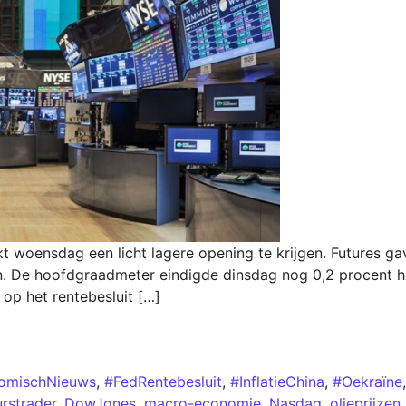
 woensdag een licht lagere opening te krijgen. Futures g
n. De hoofdgraadmeter eindigde dinsdag nog 0,2 procent 
op het rentebesluit […]
omischNieuws
,
#FedRentebesluit
,
#InflatieChina
,
#Oekraïne
rstrader
,
DowJones
,
macro-economie
,
Nasdaq
,
olieprijzen