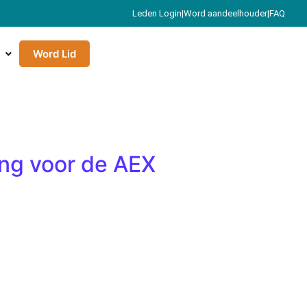
Leden Login
|
Word aandeelhouder
|
FAQ
Word Lid
ng voor de AEX