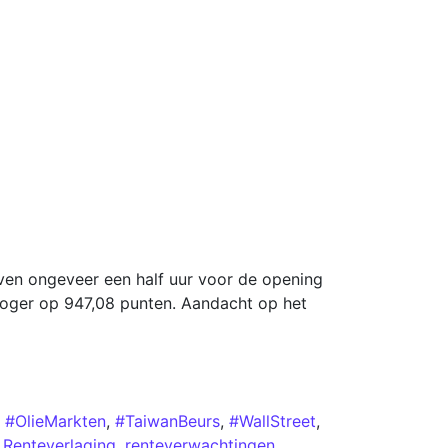
aven ongeveer een half uur voor de opening
hoger op 947,08 punten. Aandacht op het
,
#OlieMarkten
,
#TaiwanBeurs
,
#WallStreet
,
,
Renteverlaging
,
renteverwachtingen
,