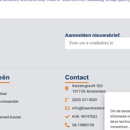
Aanmelden nieuwsbrief.
eën
Contact
Keizersgracht 520
1017 EK Amsterdam
taar
(020) 231 0020
oorwaarden
info@beurstrader.nl
Om de beste
informatie o
KVK: 99197022
ment kiezen
deze techno
06-13885138
verwerken. 