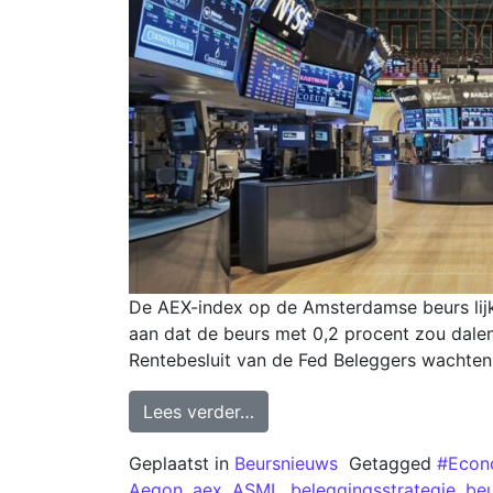
De AEX-index op de Amsterdamse beurs lijkt
aan dat de beurs met 0,2 procent zou dale
Rentebesluit van de Fed Beleggers wachten 
Lees verder…
Geplaatst in
Beursnieuws
Getagged
#Econ
Aegon
,
aex
,
ASML
,
beleggingsstrategie
,
beu