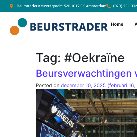
Beurstrader Keizersgracht 520 1017 EK Amsterdam
(020) 231 00
Home
Tag:
#Oekraïne
Beursverwachtingen v
Posted on
december 10, 2025
(februari 16