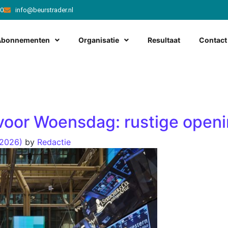
20
info@beurstrader.nl
Abonnementen
Organisatie
Resultaat
Contact
oor Woensdag: rustige openi
, 2026)
by
Redactie