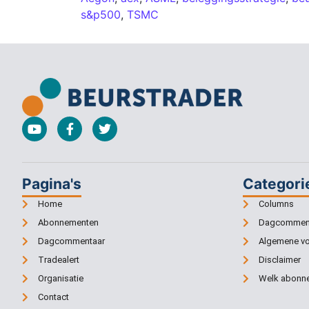
s&p500
,
TSMC
Pagina's
Categori
Home
Columns
Abonnementen
Dagcommen
Dagcommentaar
Algemene v
Tradealert
Disclaimer
Organisatie
Welk abonne
Contact