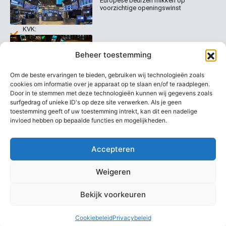
Contact
Europese beurzen mikken op
Welk
voorzichtige openingswinst
abonnement
info@beurstrader.nl
kiezen
KVK:
99197022
Europese beurzen blijven dicht bij
06-
Beheer toestemming
recordstanden
13885138
Om de beste ervaringen te bieden, gebruiken wij technologieën zoals
cookies om informatie over je apparaat op te slaan en/of te raadplegen.
Door in te stemmen met deze technologieën kunnen wij gegevens zoals
surfgedrag of unieke ID's op deze site verwerken. Als je geen
AEX nadert opnieuw zijn hoogste
niveau ooit
toestemming geeft of uw toestemming intrekt, kan dit een nadelige
invloed hebben op bepaalde functies en mogelijkheden.
Accepteren
Weigeren
Bekijk voorkeuren
Copyright @ 2026 Beurstrader. Alle rechten voorbehouden.
Cookiebeleid
Privacybeleid