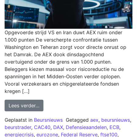
Opgevoerde strijd VS en Iran duwt AEX ruim onder
1.000 punten De verscherpte confrontatie tussen
Washington en Teheran zorgt voor directe onrust op
het Damrak. De AEX dook dinsdagochtend
overtuigend onder de grens van 1.000 punten.
Beleggers kiezen massaal voor risicoreductie nu de
spanningen in het Midden-Oosten verder oplopen.
Vooral verzekeraars en chipgerelateerde fondsen
kregen […]
Lees verder…
Geplaatst in
Beursnieuws
Getagged
aex
,
beursnieuws
,
beurstrader
,
CAC40
,
DAX
,
Defensieaandelen
,
ECB
,
energiecrisis
,
eurozone
,
Federal Reserve
,
ftse100
,