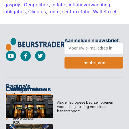
gasprijs
,
Geopolitiek
,
inflatie
,
inflatieverwachting
,
obligaties
,
Olieprijs
,
rente
,
sectorrotatie
,
Wall Street
Aanmelden nieuwsbrief.
Inschrijven
Pagina's
Categorieën
Contact
Laatste nieuws
Home
Columns
Keizersgracht
AEX en Europese beurzen openen
Abonnementen
520
Dagcommentaar
voorzichtig richting Amerikaans
1017 EK
Dagcommentaar
banenrapport
Algemene
Amsterdam
Tradealert
voorwaarden
(020)
Organisatie
Disclaimer
231