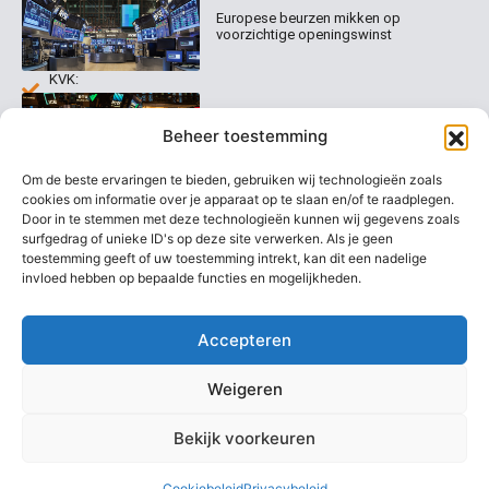
0020
Contact
Europese beurzen mikken op
Welk
voorzichtige openingswinst
abonnement
info@beurstrader.nl
kiezen
KVK:
99197022
Europese beurzen blijven dicht bij
06-
Beheer toestemming
recordstanden
13885138
Om de beste ervaringen te bieden, gebruiken wij technologieën zoals
cookies om informatie over je apparaat op te slaan en/of te raadplegen.
Door in te stemmen met deze technologieën kunnen wij gegevens zoals
surfgedrag of unieke ID's op deze site verwerken. Als je geen
AEX nadert opnieuw zijn hoogste
niveau ooit
toestemming geeft of uw toestemming intrekt, kan dit een nadelige
invloed hebben op bepaalde functies en mogelijkheden.
Accepteren
Weigeren
Bekijk voorkeuren
Copyright @ 2026 Beurstrader. Alle rechten voorbehouden.
Cookiebeleid
Privacybeleid