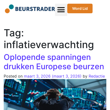
Word Lid
Tag:
inflatieverwachting
Oplopende spanningen
drukken Europese beurzen
Posted on
maart 3, 2026
(maart 3, 2026)
by
Redactie