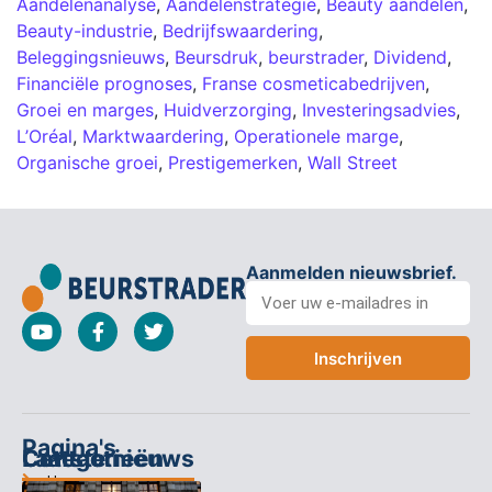
Aandelenanalyse
,
Aandelenstrategie
,
Beauty aandelen
,
Beauty-industrie
,
Bedrijfswaardering
,
Beleggingsnieuws
,
Beursdruk
,
beurstrader
,
Dividend
,
Financiële prognoses
,
Franse cosmeticabedrijven
,
Groei en marges
,
Huidverzorging
,
Investeringsadvies
,
L’Oréal
,
Marktwaardering
,
Operationele marge
,
Organische groei
,
Prestigemerken
,
Wall Street
Aanmelden nieuwsbrief.
Inschrijven
Pagina's
Categorieën
Contact
Laatste nieuws
Home
Columns
Keizersgracht