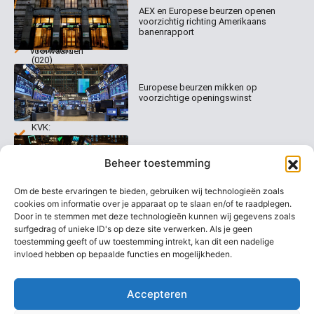
AEX en Europese beurzen openen
Abonnementen
520
Dagcommentaar
voorzichtig richting Amerikaans
1017 EK
Dagcommentaar
banenrapport
Algemene
Amsterdam
Tradealert
voorwaarden
(020)
Organisatie
Disclaimer
231
0020
Contact
Europese beurzen mikken op
Welk
voorzichtige openingswinst
abonnement
info@beurstrader.nl
kiezen
KVK:
99197022
Europese beurzen blijven dicht bij
06-
Beheer toestemming
recordstanden
13885138
Om de beste ervaringen te bieden, gebruiken wij technologieën zoals
cookies om informatie over je apparaat op te slaan en/of te raadplegen.
Door in te stemmen met deze technologieën kunnen wij gegevens zoals
surfgedrag of unieke ID's op deze site verwerken. Als je geen
AEX nadert opnieuw zijn hoogste
niveau ooit
toestemming geeft of uw toestemming intrekt, kan dit een nadelige
invloed hebben op bepaalde functies en mogelijkheden.
Accepteren