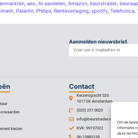
lenmarkten
,
aex
,
AI aandelen
,
Amazon
,
beurstrader
,
beursu
timent
,
Palantir
,
Philips
,
Renteverlaging
,
spotify
,
Telefonica
,
Aanmelden nieuwsbrief.
eën
Contact
Keizersgracht 520
1017 EK Amsterdam
taar
(020) 231 0020
oorwaarden
info@beurstrader.nl
Om de beste
informatie o
KVK: 99197022
ment kiezen
deze techno
06-13885138