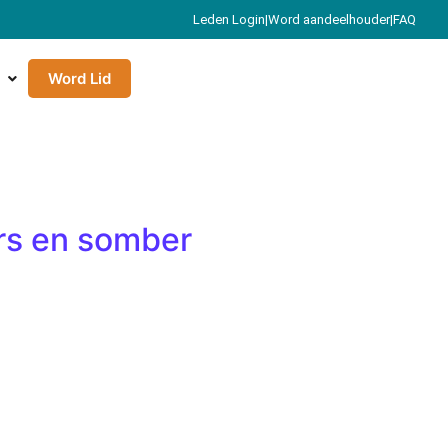
Leden Login
|
Word aandeelhouder
|
FAQ
Word Lid
rs en somber