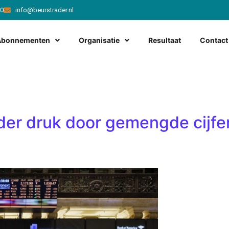
20
info@beurstrader.nl
Abonnementen
Organisatie
Resultaat
Contact
er druk door gemengde cijfe