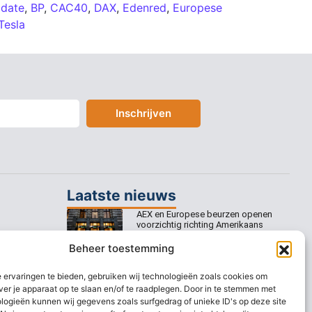
pdate
,
BP
,
CAC40
,
DAX
,
Edenred
,
Europese
Tesla
Inschrijven
Laatste nieuws
AEX en Europese beurzen openen
voorzichtig richting Amerikaans
banenrapport
Beheer toestemming
Europese beurzen mikken op
voorzichtige openingswinst
 ervaringen te bieden, gebruiken wij technologieën zoals cookies om
ver je apparaat op te slaan en/of te raadplegen. Door in te stemmen met
Europese beurzen blijven dicht bij
logieën kunnen wij gegevens zoals surfgedrag of unieke ID's op deze site
recordstanden