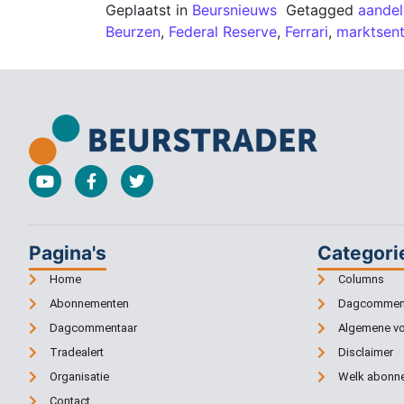
Geplaatst in
Beursnieuws
Getagged
aande
Beurzen
,
Federal Reserve
,
Ferrari
,
marktsen
Pagina's
Categori
Home
Columns
Abonnementen
Dagcommen
Dagcommentaar
Algemene v
Tradealert
Disclaimer
Organisatie
Welk abonne
Contact