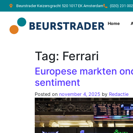
Beurstrader Keizersgracht 520 1017 EK Amsterdam
(020) 231 00
Home
Tag:
Ferrari
Europese markten ond
sentiment
Posted on
november 4, 2025
by
Redactie