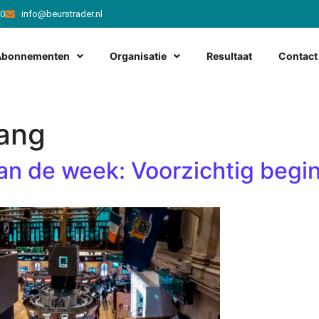
20
info@beurstrader.nl
Abonnementen
Organisatie
Resultaat
Contact
ang
an de week: Voorzichtig begi