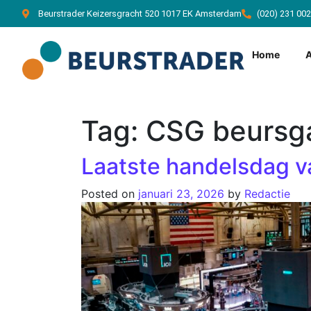
Beurstrader Keizersgracht 520 1017 EK Amsterdam
(020) 231 00
Home
Tag:
CSG beursg
Laatste handelsdag v
Posted on
januari 23, 2026
by
Redactie