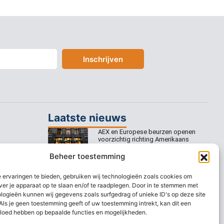
Inschrijven
Laatste nieuws
AEX en Europese beurzen openen
voorzichtig richting Amerikaans
banenrapport
Beheer toestemming
Europese beurzen mikken op
voorzichtige openingswinst
 ervaringen te bieden, gebruiken wij technologieën zoals cookies om
ver je apparaat op te slaan en/of te raadplegen. Door in te stemmen met
Europese beurzen blijven dicht bij
logieën kunnen wij gegevens zoals surfgedrag of unieke ID's op deze site
recordstanden
Als je geen toestemming geeft of uw toestemming intrekt, kan dit een
vloed hebben op bepaalde functies en mogelijkheden.
AEX nadert opnieuw zijn hoogste