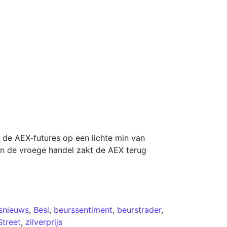
 de AEX-futures op een lichte min van
In de vroege handel zakt de AEX terug
fsnieuws
,
Besi
,
beurssentiment
,
beurstrader
,
Street
,
zilverprijs