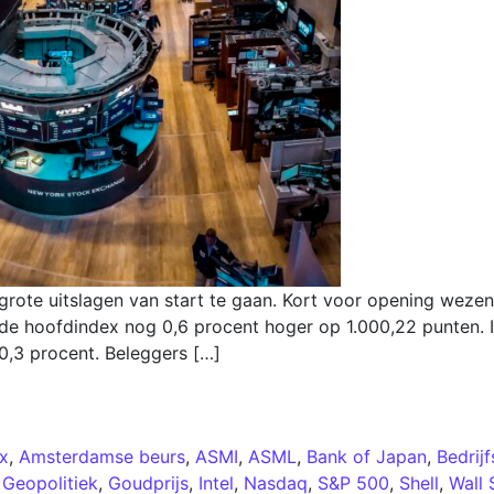
grote uitslagen van start te gaan. Kort voor opening wezen
de hoofdindex nog 0,6 procent hoger op 1.000,22 punten. 
 0,3 procent. Beleggers […]
x
,
Amsterdamse beurs
,
ASMI
,
ASML
,
Bank of Japan
,
Bedrij
,
Geopolitiek
,
Goudprijs
,
Intel
,
Nasdaq
,
S&P 500
,
Shell
,
Wall 