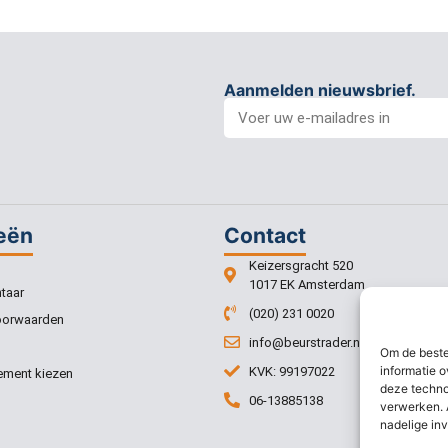
Aanmelden nieuwsbrief.
eën
Contact
Keizersgracht 520
1017 EK Amsterdam
taar
(020) 231 0020
oorwaarden
info@beurstrader.nl
Om de beste
informatie o
KVK: 99197022
ment kiezen
deze techno
06-13885138
verwerken. 
nadelige in