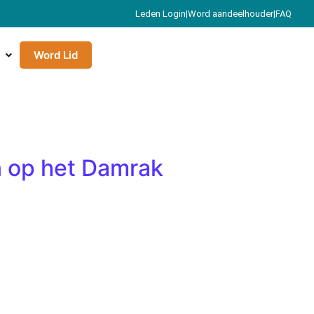
Leden Login
|
Word aandeelhouder
|
FAQ
Word Lid
n op het Damrak