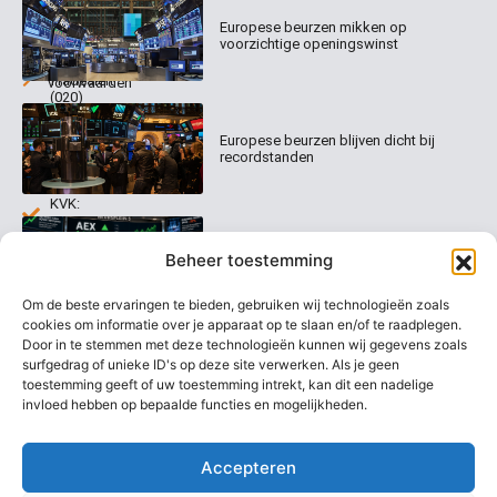
Columns
Keizersgracht
Abonnementen
520
Europese beurzen mikken op
Dagcommentaar
1017 EK
voorzichtige openingswinst
Dagcommentaar
Algemene
Amsterdam
Tradealert
voorwaarden
(020)
Organisatie
Disclaimer
231
0020
Contact
Europese beurzen blijven dicht bij
Welk
recordstanden
abonnement
info@beurstrader.nl
kiezen
KVK:
99197022
AEX nadert opnieuw zijn hoogste
06-
Beheer toestemming
niveau ooit
13885138
Om de beste ervaringen te bieden, gebruiken wij technologieën zoals
cookies om informatie over je apparaat op te slaan en/of te raadplegen.
Door in te stemmen met deze technologieën kunnen wij gegevens zoals
surfgedrag of unieke ID's op deze site verwerken. Als je geen
Europese beurzen stijgen richting
nieuwe records
toestemming geeft of uw toestemming intrekt, kan dit een nadelige
invloed hebben op bepaalde functies en mogelijkheden.
Accepteren