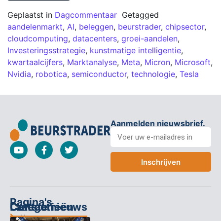
Geplaatst in
Dagcommentaar
Getagged
aandelenmarkt
,
AI
,
beleggen
,
beurstrader
,
chipsector
,
cloudcomputing
,
datacenters
,
groei-aandelen
,
Investeringsstrategie
,
kunstmatige intelligentie
,
kwartaalcijfers
,
Marktanalyse
,
Meta
,
Micron
,
Microsoft
,
Nvidia
,
robotica
,
semiconductor
,
technologie
,
Tesla
Aanmelden nieuwsbrief.
Inschrijven
Pagina's
Categorieën
Contact
Laatste nieuws
Home