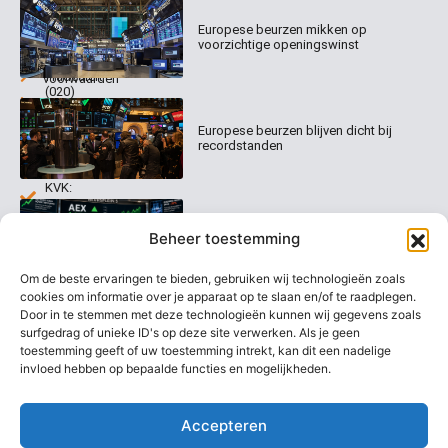
Columns
Keizersgracht
Abonnementen
520
Europese beurzen mikken op
Dagcommentaar
1017 EK
voorzichtige openingswinst
Dagcommentaar
Algemene
Amsterdam
Tradealert
voorwaarden
(020)
Organisatie
Disclaimer
231
0020
Contact
Europese beurzen blijven dicht bij
Welk
recordstanden
abonnement
info@beurstrader.nl
kiezen
KVK:
99197022
AEX nadert opnieuw zijn hoogste
06-
Beheer toestemming
niveau ooit
13885138
Om de beste ervaringen te bieden, gebruiken wij technologieën zoals
cookies om informatie over je apparaat op te slaan en/of te raadplegen.
Door in te stemmen met deze technologieën kunnen wij gegevens zoals
surfgedrag of unieke ID's op deze site verwerken. Als je geen
Europese beurzen stijgen richting
nieuwe records
toestemming geeft of uw toestemming intrekt, kan dit een nadelige
invloed hebben op bepaalde functies en mogelijkheden.
Accepteren