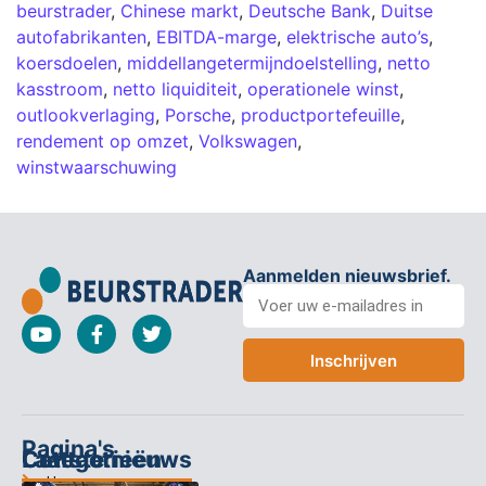
beurstrader
,
Chinese markt
,
Deutsche Bank
,
Duitse
autofabrikanten
,
EBITDA-marge
,
elektrische auto’s
,
koersdoelen
,
middellangetermijndoelstelling
,
netto
kasstroom
,
netto liquiditeit
,
operationele winst
,
outlookverlaging
,
Porsche
,
productportefeuille
,
rendement op omzet
,
Volkswagen
,
winstwaarschuwing
Aanmelden nieuwsbrief.
Inschrijven
Pagina's
Categorieën
Contact
Laatste nieuws
Home