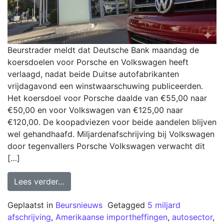
Beurstrader meldt dat Deutsche Bank maandag de
koersdoelen voor Porsche en Volkswagen heeft
verlaagd, nadat beide Duitse autofabrikanten
vrijdagavond een winstwaarschuwing publiceerden.
Het koersdoel voor Porsche daalde van €55,00 naar
€50,00 en voor Volkswagen van €125,00 naar
€120,00. De koopadviezen voor beide aandelen blijven
wel gehandhaafd. Miljardenafschrijving bij Volkswagen
door tegenvallers Porsche Volkswagen verwacht dit
[…]
Lees verder…
Geplaatst in
Beursnieuws
Getagged
5 miljard
afschrijving
,
Amerikaanse importheffingen
,
autosector
,