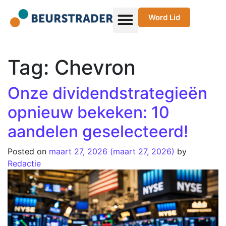
Word Lid
Tag:
Chevron
Onze dividendstrategieën
opnieuw bekeken: 10
aandelen geselecteerd!
Posted on
maart 27, 2026
(maart 27, 2026)
by
Redactie