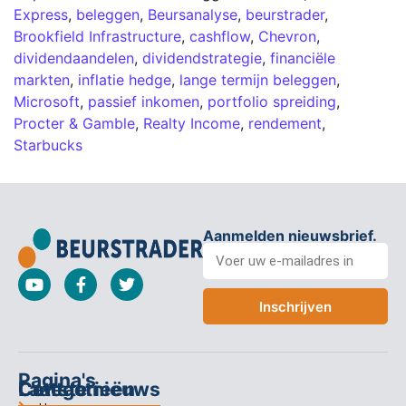
Express
,
beleggen
,
Beursanalyse
,
beurstrader
,
Brookfield Infrastructure
,
cashflow
,
Chevron
,
dividendaandelen
,
dividendstrategie
,
financiële
markten
,
inflatie hedge
,
lange termijn beleggen
,
Microsoft
,
passief inkomen
,
portfolio spreiding
,
Procter & Gamble
,
Realty Income
,
rendement
,
Starbucks
Aanmelden nieuwsbrief.
Inschrijven
Pagina's
Categorieën
Contact
Laatste nieuws