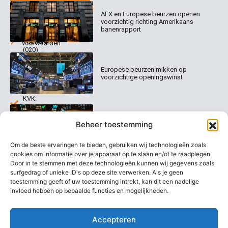
Home
Columns
Keizersgracht
AEX en Europese beurzen openen
Abonnementen
520
Dagcommentaar
voorzichtig richting Amerikaans
1017 EK
Dagcommentaar
banenrapport
Algemene
Amsterdam
Tradealert
voorwaarden
(020)
Organisatie
Disclaimer
231
0020
Contact
Europese beurzen mikken op
Welk
voorzichtige openingswinst
abonnement
info@beurstrader.nl
kiezen
KVK:
99197022
Europese beurzen blijven dicht bij
06-
Beheer toestemming
recordstanden
13885138
Om de beste ervaringen te bieden, gebruiken wij technologieën zoals
cookies om informatie over je apparaat op te slaan en/of te raadplegen.
Door in te stemmen met deze technologieën kunnen wij gegevens zoals
surfgedrag of unieke ID's op deze site verwerken. Als je geen
AEX nadert opnieuw zijn hoogste
niveau ooit
toestemming geeft of uw toestemming intrekt, kan dit een nadelige
invloed hebben op bepaalde functies en mogelijkheden.
Accepteren