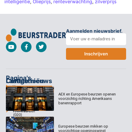
intelligentie
,
Olieprijs
,
renteverwachting
,
zilverprijs
Aanmelden nieuwsbrief.
Inschrijven
Pagina's
Categorieën
Contact
Laatste nieuws
Home
Columns
Keizersgracht
AEX en Europese beurzen openen
Abonnementen
520
Dagcommentaar
voorzichtig richting Amerikaans
1017 EK
Dagcommentaar
banenrapport
Algemene
Amsterdam
Tradealert
voorwaarden
(020)
Organisatie
Disclaimer
231
0020
Contact
Europese beurzen mikken op
Welk
voorzichtige openingswinst