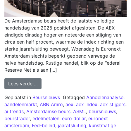
De Amsterdamse beurs heeft de laatste volledige
handelsdag van 2025 positief afgesloten. De AEX
eindigde dinsdag hoger en noteerde een stijging van
circa een half procent, waarmee de index richting een
sterke jaarafsluiting beweegt. Woensdag is Euronext
Amsterdam slechts beperkt geopend vanwege de
halve handelsdag. Rustige handel, blik op de Federal
Reserve Net als aan […]
Lees verder…
Geplaatst in
Beursnieuws
Getagged
Aandelenanalyse
,
aandelenmarkt
,
ABN Amro
,
aex
,
aex index
,
aex stijgers
,
ai trends
,
Amsterdamse beurs
,
ASML
,
beursnieuws
,
beurstrader
,
edelmetalen
,
euro dollar
,
euronext
amsterdam
,
Fed-beleid
,
jaarafsluiting
,
kunstmatige