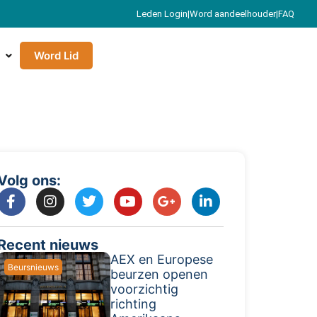
Leden Login
|
Word aandeelhouder
|
FAQ
Word Lid
Volg ons:
Recent nieuws
AEX en Europese
Beursnieuws
beurzen openen
voorzichtig
richting