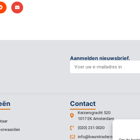
Aanmelden nieuwsbrief.
eën
Contact
Keizersgracht 520
1017 EK Amsterdam
taar
(020) 231 0020
oorwaarden
info@beurstrader.nl
Om de beste