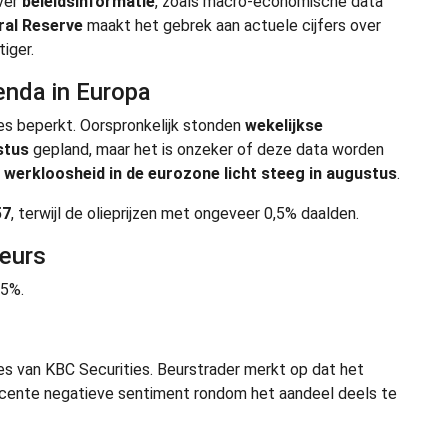
ver
beleidsinformatie
, zoals macro-economische data
ral Reserve
maakt het gebrek aan actuele cijfers over
iger.
nda in Europa
es beperkt. Oorspronkelijk stonden
wekelijkse
stus
gepland, maar het is onzeker of deze data worden
e
werkloosheid in de eurozone licht steeg in augustus
.
57
, terwijl de olieprijzen met ongeveer 0,5% daalden.
beurs
,5%.
s van KBC Securities. Beurstrader merkt op dat het
ecente negatieve sentiment rondom het aandeel deels te