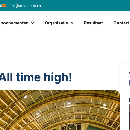
20
info@beurstrader.nl
Abonnementen
Organisatie
Resultaat
Contact
ll time high!