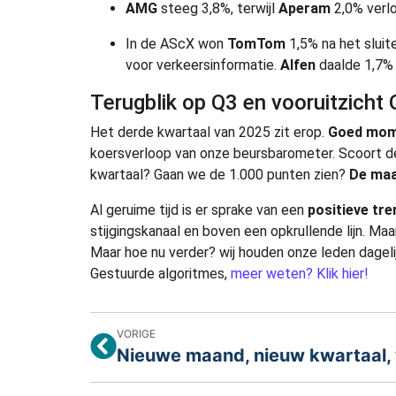
AMG
steeg 3,8%, terwijl
Aperam
2,0% verlo
In de AScX won
TomTom
1,5% na het slui
voor verkeersinformatie.
Alfen
daalde 1,7% 
Terugblik op Q3 en vooruitzicht
Het derde kwartaal van 2025 zit erop.
Goed mome
koersverloop van onze beursbarometer. Scoort d
kwartaal? Gaan we de 1.000 punten zien?
De maa
Al geruime tijd is er sprake van een
positieve tr
stijgingskanaal en boven een opkrullende lijn. M
Maar hoe nu verder? wij houden onze leden dageli
Gestuurde algoritmes,
meer weten? Klik hier!
VORIGE