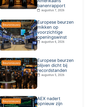
Amerikaans
banenrapport
augustus 7, 2026
Europese beurzen
Beursnieuws
mikken op
voorzichtige
openingswinst
augustus 6, 2026
Europese beurzen
Beursnieuws
blijven dicht bij
recordstanden
augustus 5, 2026
AEX nadert
Beursnieuws
opnieuw zijn