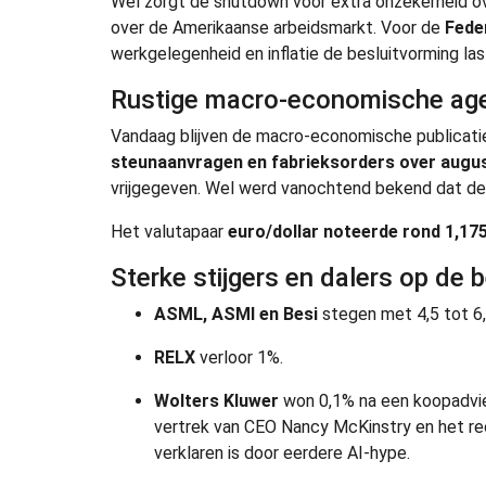
Wel zorgt de shutdown voor extra onzekerheid o
over de Amerikaanse arbeidsmarkt. Voor de
Fede
werkgelegenheid en inflatie de besluitvorming last
Rustige macro-economische age
Vandaag blijven de macro-economische publicati
steunaanvragen en fabrieksorders over augu
vrijgegeven. Wel werd vanochtend bekend dat d
Het valutapaar
euro/dollar noteerde rond 1,17
Sterke stijgers en dalers op de 
ASML, ASMI en Besi
stegen met 4,5 tot 6
RELX
verloor 1%.
Wolters Kluwer
won 0,1% na een koopadvie
vertrek van CEO Nancy McKinstry en het r
verklaren is door eerdere AI-hype.