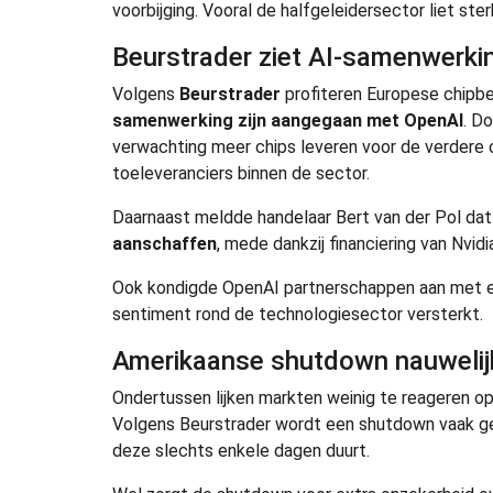
voorbijging. Vooral de halfgeleidersector liet ste
Beurstrader ziet AI-samenwerkin
Volgens
Beurstrader
profiteren Europese chipbe
samenwerking zijn aangegaan met OpenAI
. D
verwachting meer chips leveren voor de verdere o
toeleveranciers binnen de sector.
Daarnaast meldde handelaar Bert van der Pol da
aanschaffen
, mede dankzij financiering van Nvid
Ook kondigde OpenAI partnerschappen aan met e
sentiment rond de technologiesector versterkt.
Amerikaanse shutdown nauwelij
Ondertussen lijken markten weinig te reageren o
Volgens Beurstrader wordt een shutdown vaak gezi
deze slechts enkele dagen duurt.