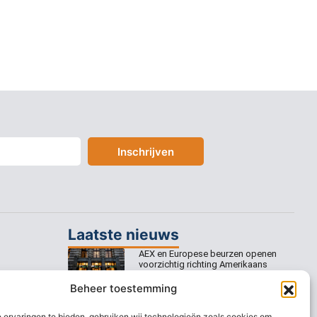
Inschrijven
Laatste nieuws
AEX en Europese beurzen openen
voorzichtig richting Amerikaans
banenrapport
Beheer toestemming
Europese beurzen mikken op
voorzichtige openingswinst
 ervaringen te bieden, gebruiken wij technologieën zoals cookies om