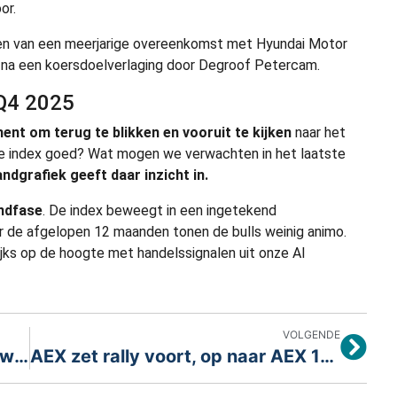
or.
ten van een meerjarige overeenkomst met Hyundai Motor
na een koersdoelverlaging door Degroof Petercam.
 Q4 2025
nt om terug te blikken en vooruit te kijken
naar het
e index goed? Wat mogen we verwachten in het laatste
ndgrafiek geeft daar inzicht in.
endfase
. De index beweegt in een ingetekend
aar de afgelopen 12 maanden tonen de bulls weinig animo.
jks op de hoogte met handelssignalen uit onze AI
VOLGENDE
Nieuwe maand, nieuw kwartaal, wat mogen we verwachten?
AEX zet rally voort, op naar AEX 1000 punten?