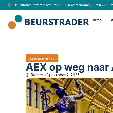
Beurstrader Keizersgracht 520 1017 EK Amsterdam
(020) 231 00
Home
Dagcommentaar
AEX op weg naar A
Redactie
oktober 2, 2025